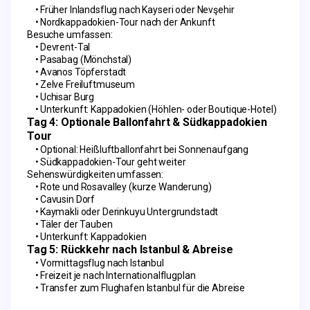
Früher Inlandsflug nach Kayseri oder Nevşehir
Nordkappadokien-Tour nach der Ankunft
Besuche umfassen:
Devrent-Tal
Pasabag (Mönchstal)
Avanos Töpferstadt
Zelve Freiluftmuseum
Uchisar Burg
Unterkunft: Kappadokien (Höhlen- oder Boutique-Hotel)
Tag 4: Optionale Ballonfahrt & Südkappadokien 
Tour
Optional: Heißluftballonfahrt bei Sonnenaufgang
Südkappadokien-Tour geht weiter
Sehenswürdigkeiten umfassen:
Rote und Rosavalley (kurze Wanderung)
Cavusin Dorf
Kaymakli oder Derinkuyu Untergrundstadt
Täler der Tauben
Unterkunft: Kappadokien
Tag 5: Rückkehr nach Istanbul & Abreise
Vormittagsflug nach Istanbul
Freizeit je nach Internationalflugplan
Transfer zum Flughafen Istanbul für die Abreise