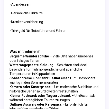
Abendessen
Persönliche Einkäufe
Krankenversicherung
Trinkgeld für Reiseführer und Fahrer
Was mitnehmen?
Bequeme Wanderschuhe
– Viele Orte haben unebenes
oder felsiges Terrain
Wetterangepasste Kleidung
– Schichten sind ideal,
besonders für frühmorgendliche und abendliche
Temperaturen in Kappadokien
Sonnencreme, Sonnenbrille und einen Hut
– Besonders
wichtig in den Sommermonaten
Kamera oder Smartphone
– Um malerische Ausblicke und
historische Sehenswürdigkeiten festzuhalten
Kleiner Rucksack oder Tagesrucksack
– Um Essentials
während der täglichen Touren zu tragen
Gültiger Ausweis oder Reisepass
– Erforderlich für
Inlandsflüge innerhalb der Türkei