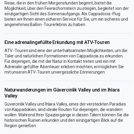
Reise, die in den frühen Morgenstunden beginnt, bietet die
Möglichkeit, über den Feenschornstern zu steigen, begleitet von der
einzigartigen Sicht des Sonnenaufgangs. Als Cappadocia -Flug
bieten wir Ihnen einen sicheren Service für Sie, um ein sicheres und
angenehmes Ballon -Tourerlebnis zu haben.
Eine adrenalingefüllte Erkundung mit ATV-Touren
ATV -Touren sind eine der unterhaltsamsten Möglichkeiten, um die
Täler und natürlichen Formationen von Cappadocia zu erkunden.
Für diejenigen, die mit der Natur in Kontakt treten und ein mit
Adrenalin gefüllter Abenteuer erleben möchten, ermöglichen Sie
mit unseren ATV-Touren unvergessliche Erinnerungen.
Naturwanderungen im Güvercinlik Valley und im Ihlara
Valley
Güvercinlik Valley und Ihlara Valley, eines der versteckten Paradies
von Kappadokien, sind ideale Routen für diejenigen, die wandern
wollen. Während Ihrer Spaziergänge in diesen Tälern können Sie die
historischen Ruinen erkunden und den einzigartigen Blick auf die
Region genießen.