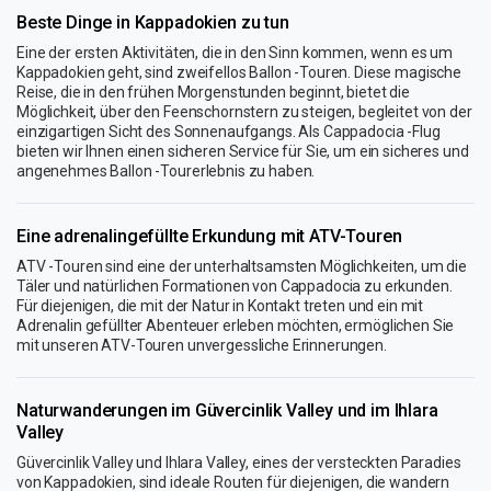
Beste Dinge in Kappadokien zu tun
Eine der ersten Aktivitäten, die in den Sinn kommen, wenn es um
Kappadokien geht, sind zweifellos Ballon -Touren. Diese magische
Reise, die in den frühen Morgenstunden beginnt, bietet die
Möglichkeit, über den Feenschornstern zu steigen, begleitet von der
einzigartigen Sicht des Sonnenaufgangs. Als Cappadocia -Flug
bieten wir Ihnen einen sicheren Service für Sie, um ein sicheres und
angenehmes Ballon -Tourerlebnis zu haben.
Eine adrenalingefüllte Erkundung mit ATV-Touren
ATV -Touren sind eine der unterhaltsamsten Möglichkeiten, um die
Täler und natürlichen Formationen von Cappadocia zu erkunden.
Für diejenigen, die mit der Natur in Kontakt treten und ein mit
Adrenalin gefüllter Abenteuer erleben möchten, ermöglichen Sie
mit unseren ATV-Touren unvergessliche Erinnerungen.
Naturwanderungen im Güvercinlik Valley und im Ihlara
Valley
Güvercinlik Valley und Ihlara Valley, eines der versteckten Paradies
von Kappadokien, sind ideale Routen für diejenigen, die wandern