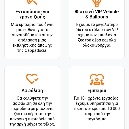
Εντυπώσεις για
Φωτεινό VIP Vehicle
χρόνο ζωής
& Balloons
Μια εμπειρία που δίνει
Έχουμε το μεγαλύτερο
μια ευθύνη για τα
δίκτυο στόλου των VIP
συναισθήματα και την
οχημάτων, μπαλόνια
απόλαυση μιας
ζεστού αέρα και όλα
εκπληκτικής άποψης
ολοκαίνουργια.
της Cappadocia.
Ασφάλιση
Εμπειρία
Θα καλύψετε την
Για 10+ χρόνια εργασίας,
ασφάλιση σε όλη την
έχουμε υπηρετήσει για
περιοδεία με μπαλόνια
περισσότερα από 10.000
ζεστού αέρα και την
άτομα από την
κανονική περιοδεία από
παγκόσμια.
την αρχή μέχρι το τέλος.