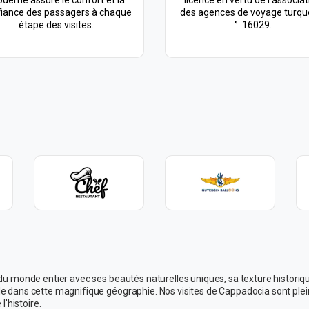
derne assure le confort et la
licence en vertu de l'associat
iance des passagers à chaque
des agences de voyage turqu
étape des visites.
°: 16029.
 du monde entier avec ses beautés naturelles uniques, sa texture historiq
ble dans cette magnifique géographie. Nos visites de Cappadocia sont 
l'histoire.