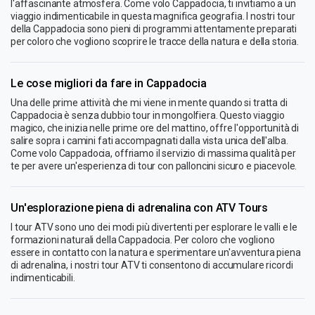
l'affascinante atmosfera. Come volo Cappadocia, ti invitiamo a un
viaggio indimenticabile in questa magnifica geografia. I nostri tour
della Cappadocia sono pieni di programmi attentamente preparati
per coloro che vogliono scoprire le tracce della natura e della storia.
Le cose migliori da fare in Cappadocia
Una delle prime attività che mi viene in mente quando si tratta di
Cappadocia è senza dubbio tour in mongolfiera. Questo viaggio
magico, che inizia nelle prime ore del mattino, offre l'opportunità di
salire sopra i camini fati accompagnati dalla vista unica dell'alba.
Come volo Cappadocia, offriamo il servizio di massima qualità per
te per avere un'esperienza di tour con palloncini sicuro e piacevole.
Un'esplorazione piena di adrenalina con ATV Tours
I tour ATV sono uno dei modi più divertenti per esplorare le valli e le
formazioni naturali della Cappadocia. Per coloro che vogliono
essere in contatto con la natura e sperimentare un'avventura piena
di adrenalina, i nostri tour ATV ti consentono di accumulare ricordi
indimenticabili.