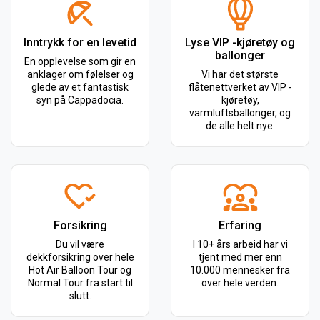
Inntrykk for en levetid
Lyse VIP -kjøretøy og
ballonger
En opplevelse som gir en
anklager om følelser og
Vi har det største
glede av et fantastisk
flåtenettverket av VIP -
syn på Cappadocia.
kjøretøy,
varmluftsballonger, og
de alle helt nye.
Forsikring
Erfaring
Du vil være
I 10+ års arbeid har vi
dekkforsikring over hele
tjent med mer enn
Hot Air Balloon Tour og
10.000 mennesker fra
Normal Tour fra start til
over hele verden.
slutt.