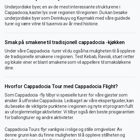
Underjordiske byer, en av de mest interessante strukturene i
Cappadocia, kaster lys over regionen til regionen. Du kan besøke
underjordiske byer som Derinkuyu og Kaymaklı med våre guidede
turer og være vitne til tusenvis av år med historie.
Smak på smakene til tradisjonell cappadocia -kjøkken
Under våre Cappadocia -turer vil du også ha muligheten til å oppleve
de tradisjonelle smakene i regionen. Test Kebab, Ravioli, stuet retter
og lokale viner er blant smakene som vil appellere til smaksløkene
dine.
Hvorfor Cappadocia Tour med Cappadocia Flight?
Som Cappadocia -fly tilbyr vi spesielle turer for våre gjester som
ønsker å utforske Cappadocia. Ledsaget av våre ekspertguider, kan
du besøke de viktigste punktene i regionen og nyte et program fullt
av uforglemmelige aktiviteter. Vi tilbyr også den beste prisgarantien
for ballongturer og andre aktiviteter.
Cappadocia Tours flyr vanligvis i rolige og stille omgivelser. Av
denne grunn kan du finne muligheten til å oppleve stillheten og