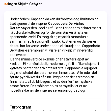
Ingen Skjulte Gebyrer
Under ferien i Kappadokia kan du fordype deg i kulturen og 
tradisjonen til dervisjene. 
Cappadocia Dervishes 
Ceremony
 er den ideelle utflukten for de som er interessert 
i å utforske kulturen og for de som ønsker å nyte en 
spennende kveld. En magisk og mystisk atmosfære 
sammen med tradisjonell musikk, kostymer og danser er 
det du bør forvente under denne ekskursjonen. Cappadocia 
Dervishes-seremonien vil være en virkelig minneverdig 
opplevelse.
 Denne minneverdige ekskursjonen starter i løpet av 
kvelden. Et komfortabelt, moderne og fullt luftkondisjonert 
kjøretøy henter deg fra hotellet ditt i Cappadocia og kjører 
deg mot stedet der seremonien finner sted. Allerede i det 
første øyeblikket du går inn i bygningen der seremonien 
finner sted, vil du bli begeistret av den feilfrie mystiske 
atmosfæren. Det må bemerkes at mystikk er et av 
hovedtrekkene i dervisjenes seremoni og ideologi.
Turprogram