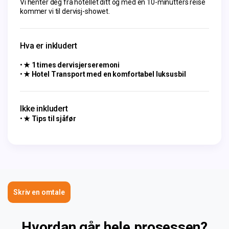
Vi henter deg fra hotellet ditt og med en 10-minutters reise
kommer vi til dervisj-showet.
Hva er inkludert
★ 1 times dervisjerseremoni
★ Hotel Transport med en komfortabel luksusbil
Ikke inkludert
★ Tips til sjåfør
Skriv en omtale
Hvordan går hele prosessen?