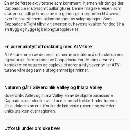
En av de første aktivitetene som kommer til hjernen når det gjelder
Cappadocia er utvilsomt ballongturer. Denne magiske reisen, som
starter i de tidlige timene av morgenen, gir muligheten til å sveve
over fe -skorsteinene akkompagnert av soloppgangen. Som
Cappadocia Flight tilbyr vi tjenesten av høyeste kvalitet for deg å ha
en trygg og hyggelig ballongturopplevelse.
En adrenalinfylt utforskning med ATV-turer
ATV -turer er en av de mest morsomme måtene å utforske dalene
og naturlige formasjoner av Cappadocia. For de som vil være i
kontakt med naturen og oppleve et adrenalinfylt eventyr, lar ATV-
turene våre deg samle uforglemmelige minner.
Naturen går i Güvercinlik Valley og Ihlara Valley
Güvercinlik Valley og Ihlara Valley, en av de skjulte paradisene i
Cappadocia, er ideelle ruter for de som vil trekke. Under turene i
disse dalene kan du utforske de historiske ruinene og nyte den
unike utsikten over regionen.
Utforsk underjordiske byer