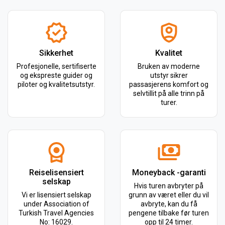
Sikkerhet
Kvalitet
Profesjonelle, sertifiserte
Bruken av moderne
og ekspreste guider og
utstyr sikrer
piloter og kvalitetsutstyr.
passasjerens komfort og
selvtillit på alle trinn på
turer.
Reiselisensiert
Moneyback -garanti
selskap
Hvis turen avbryter på
Vi er lisensiert selskap
grunn av været eller du vil
under Association of
avbryte, kan du få
Turkish Travel Agencies
pengene tilbake før turen
No: 16029.
opp til 24 timer.