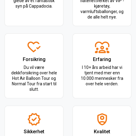
glede av et fantastisk
flåtenettverket av VIP -
syn på Cappadocia.
kjøretøy,
varmluftsballonger, og
de alle helt nye.
Forsikring
Erfaring
Du vil være
I 10+ års arbeid har vi
dekkforsikring over hele
tjent med mer enn
Hot Air Balloon Tour og
10.000 mennesker fra
Normal Tour fra start til
over hele verden.
slutt.
Sikkerhet
Kvalitet