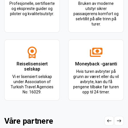
Profesjonelle, sertifiserte
Bruken av moderne
og ekspreste guider og
utstyr sikrer
piloter og kvalitetsutstyr.
passasjerens komfort og
selvtillit på alle trinn på
turer.
Reiselisensiert
Moneyback -garanti
selskap
Hvis turen avbryter på
Vi er lisensiert selskap
grunn av været eller du vil
under Association of
avbryte, kan du få
Turkish Travel Agencies
pengene tilbake før turen
No: 16029.
opp til 24 timer.
Våre partnere