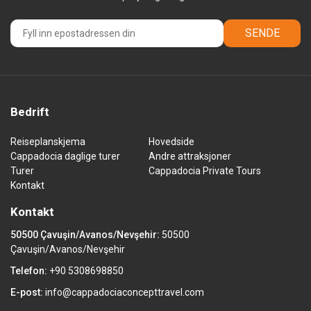
SENDE
Bedrift
Reiseplanskjema
Hovedside
Cappadocia daglige turer
Andre attraksjoner
Turer
Cappadocia Private Tours
Kontakt
Kontakt
50500 Çavuşin/Avanos/Nevşehir:
50500
Çavuşin/Avanos/Nevşehir
Telefon:
+90 5308698850
E-post:
info@cappadociaconcepttravel.com