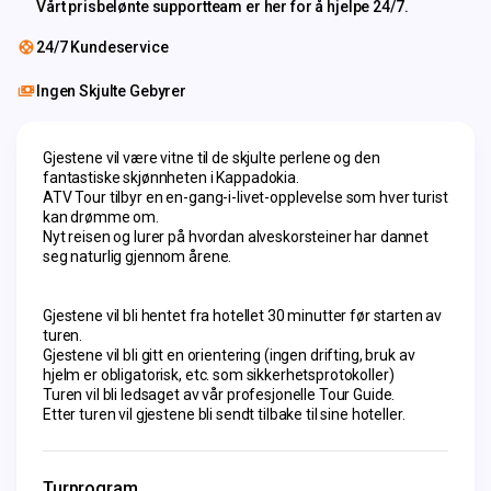
Vårt prisbelønte supportteam er her for å hjelpe 24/7.
24/7 Kundeservice
Ingen Skjulte Gebyrer
Gjestene vil være vitne til de skjulte perlene og den 
fantastiske skjønnheten i Kappadokia.
ATV Tour tilbyr en en-gang-i-livet-opplevelse som hver turist 
kan drømme om.
Nyt reisen og lurer på hvordan alveskorsteiner har dannet 
seg naturlig gjennom årene.
Gjestene vil bli hentet fra hotellet 30 minutter før starten av 
turen.
Gjestene vil bli gitt en orientering (ingen drifting, bruk av 
hjelm er obligatorisk, etc. som sikkerhetsprotokoller)
Turen vil bli ledsaget av vår profesjonelle Tour Guide.
Etter turen vil gjestene bli sendt tilbake til sine hoteller.
Turprogram