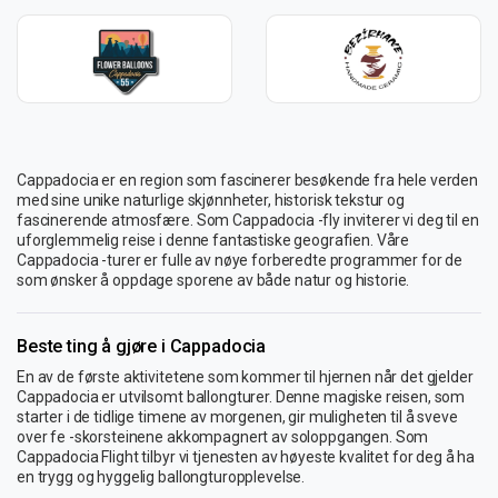
Cappadocia er en region som fascinerer besøkende fra hele verden
med sine unike naturlige skjønnheter, historisk tekstur og
fascinerende atmosfære. Som Cappadocia -fly inviterer vi deg til en
uforglemmelig reise i denne fantastiske geografien. Våre
Cappadocia -turer er fulle av nøye forberedte programmer for de
som ønsker å oppdage sporene av både natur og historie.
Beste ting å gjøre i Cappadocia
En av de første aktivitetene som kommer til hjernen når det gjelder
Cappadocia er utvilsomt ballongturer. Denne magiske reisen, som
starter i de tidlige timene av morgenen, gir muligheten til å sveve
over fe -skorsteinene akkompagnert av soloppgangen. Som
Cappadocia Flight tilbyr vi tjenesten av høyeste kvalitet for deg å ha
en trygg og hyggelig ballongturopplevelse.