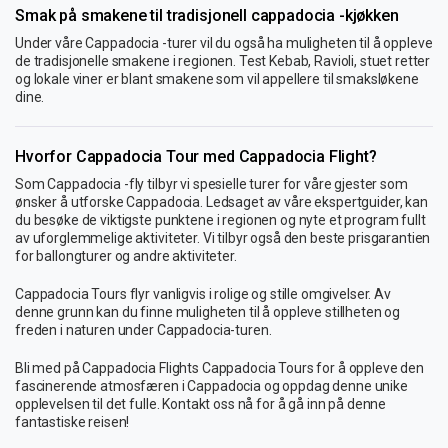
Smak på smakene til tradisjonell cappadocia -kjøkken
Under våre Cappadocia -turer vil du også ha muligheten til å oppleve
de tradisjonelle smakene i regionen. Test Kebab, Ravioli, stuet retter
og lokale viner er blant smakene som vil appellere til smaksløkene
dine.
Hvorfor Cappadocia Tour med Cappadocia Flight?
Som Cappadocia -fly tilbyr vi spesielle turer for våre gjester som
ønsker å utforske Cappadocia. Ledsaget av våre ekspertguider, kan
du besøke de viktigste punktene i regionen og nyte et program fullt
av uforglemmelige aktiviteter. Vi tilbyr også den beste prisgarantien
for ballongturer og andre aktiviteter.
Cappadocia Tours flyr vanligvis i rolige og stille omgivelser. Av
denne grunn kan du finne muligheten til å oppleve stillheten og
freden i naturen under Cappadocia-turen.
Bli med på Cappadocia Flights Cappadocia Tours for å oppleve den
fascinerende atmosfæren i Cappadocia og oppdag denne unike
opplevelsen til det fulle. Kontakt oss nå for å gå inn på denne
fantastiske reisen!