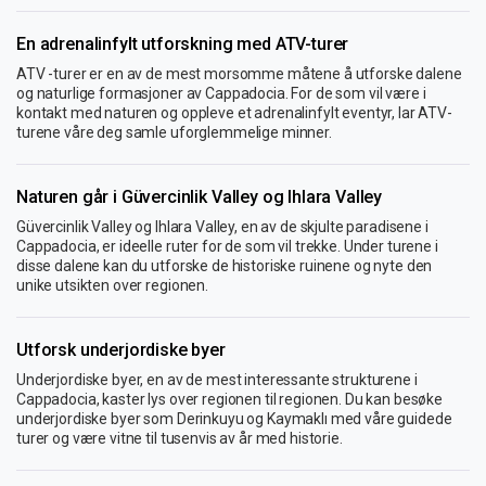
En adrenalinfylt utforskning med ATV-turer
ATV -turer er en av de mest morsomme måtene å utforske dalene
og naturlige formasjoner av Cappadocia. For de som vil være i
kontakt med naturen og oppleve et adrenalinfylt eventyr, lar ATV-
turene våre deg samle uforglemmelige minner.
Naturen går i Güvercinlik Valley og Ihlara Valley
Güvercinlik Valley og Ihlara Valley, en av de skjulte paradisene i
Cappadocia, er ideelle ruter for de som vil trekke. Under turene i
disse dalene kan du utforske de historiske ruinene og nyte den
unike utsikten over regionen.
Utforsk underjordiske byer
Underjordiske byer, en av de mest interessante strukturene i
Cappadocia, kaster lys over regionen til regionen. Du kan besøke
underjordiske byer som Derinkuyu og Kaymaklı med våre guidede
turer og være vitne til tusenvis av år med historie.