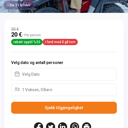
Se 11 bilder
30 €
20 €
/ Per person
rabatt opptil %33
I ferd med å gå tom
Velg dato og antall personer
Velg Dato
1 Voksen, 0 Barn
Sjekk tilgjengelighet