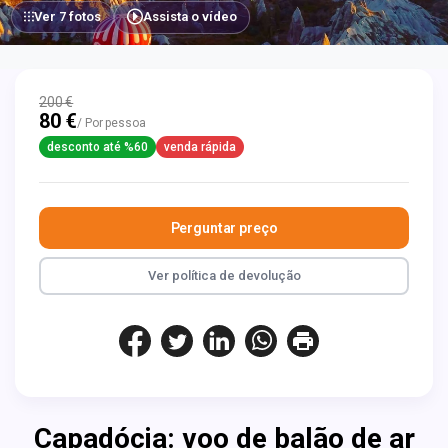
Ver 7 fotos
Assista o vídeo
200 €
80 €
/ Por pessoa
desconto até %60
venda rápida
Perguntar preço
Ver política de devolução
Capadócia: voo de balão de ar