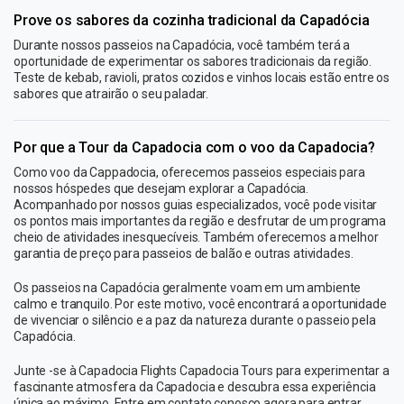
Prove os sabores da cozinha tradicional da Capadócia
Durante nossos passeios na Capadócia, você também terá a
oportunidade de experimentar os sabores tradicionais da região.
Teste de kebab, ravioli, pratos cozidos e vinhos locais estão entre os
sabores que atrairão o seu paladar.
Por que a Tour da Capadocia com o voo da Capadocia?
Como voo da Cappadocia, oferecemos passeios especiais para
nossos hóspedes que desejam explorar a Capadócia.
Acompanhado por nossos guias especializados, você pode visitar
os pontos mais importantes da região e desfrutar de um programa
cheio de atividades inesquecíveis. Também oferecemos a melhor
garantia de preço para passeios de balão e outras atividades.
Os passeios na Capadócia geralmente voam em um ambiente
calmo e tranquilo. Por este motivo, você encontrará a oportunidade
de vivenciar o silêncio e a paz da natureza durante o passeio pela
Capadócia.
Junte -se à Capadocia Flights Capadocia Tours para experimentar a
fascinante atmosfera da Capadocia e descubra essa experiência
única ao máximo. Entre em contato conosco agora para entrar