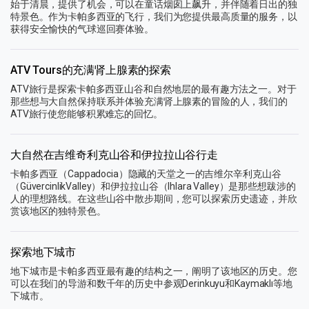
始于清晨，提供了机会，可以在童话烟囱上飙升，并伴随着日出的独
特景色。作为卡帕多西亚的飞行，我们为您提供最高质量的服务，以
获得安全愉快的气球巡回赛体验。
ATV Tours的充满肾上腺素的探索
ATV旅行是探索卡帕多西亚山谷和自然地层的最有趣方法之一。对于
那些想与大自然保持联系并体验充满肾上腺素的冒险的人，我们的
ATV旅行使您能够积累难忘的回忆。
大自然在吉维奇利克山谷和伊拉拉山谷行走
卡帕多西亚（Cappadocia）隐藏的天堂之一的吉维尔辛利克山谷
（GüvercinlikValley）和伊拉拉山谷（Ihlara Valley）是那些想跋涉的
人的理想路线。在这些山谷中散步期间，您可以探索历史遗迹，并欣
赏该地区的独特景色。
探索地下城市
地下城市是卡帕多西亚最有趣的结构之一，阐明了该地区的历史。您
可以在我们的导游和数千年的历史中参观Derinkuyu和Kaymaklı等地
下城市。