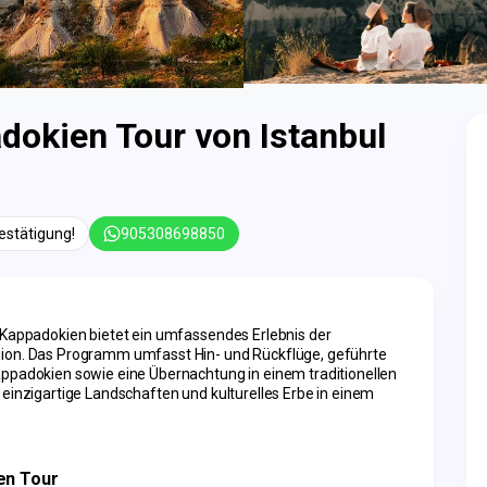
dokien Tour von Istanbul
estätigung!
905308698850
 Kappadokien bietet ein umfassendes Erlebnis der 
gion. Das Programm umfasst Hin- und Rückflüge, geführte 
appadokien sowie eine Übernachtung in einem traditionellen 
 einzigartige Landschaften und kulturelles Erbe in einem 
en Tour