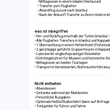
Mittagessen in einem lokalen Restaurant
Transfer zum Flughafen
Abendflug zurück nach Istanbul
Nach der Ankunft Transfer zu Ihrem Hotel in Is
was ist inbegriffen
Hin- und Rückflug innerhalb der Türkei (Istanbul
Alle Flughafen-Transfers in Istanbul und Kappad
1 Übernachtung in einem Höhlenhotel (Frühstück 
2 ganztägige geführte Gruppentouren in Kappad
Lizenzierter englischsprachiger Reiseleiter
Eintrittsgebühren für Museen und historische St
Mittagessen an beiden Tourtagen
Transport in klimatisierten, Nichtraucherfahrze
Nicht enthalten
Abendessen
Getränke während der Mahlzeiten
Persönliche Ausgaben
Optionale Heißluftballonfahrt (kann auf Anfrag
Trinkgelder für Führer und Fahrer