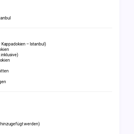
tanbul
 – Kappadokien – Istanbul)
okien
inklusive)
okien
ätten
ugen
e hinzugefügt werden)