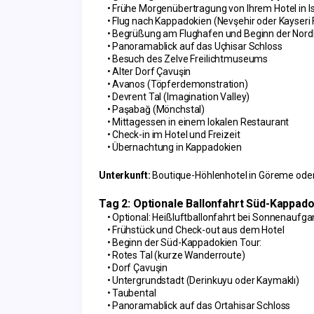
Frühe Morgenübertragung von Ihrem Hotel in 
Flug nach Kappadokien (Nevşehir oder Kayseri
Begrüßung am Flughafen und Beginn der Nord
Panoramablick auf das Uçhisar Schloss
Besuch des Zelve Freilichtmuseums
Alter Dorf Çavuşin
Avanos (Töpferdemonstration)
Devrent Tal (Imagination Valley)
Paşabağ (Mönchstal)
Mittagessen in einem lokalen Restaurant
Check-in im Hotel und Freizeit
Übernachtung in Kappadokien
Unterkunft:
 Boutique-Höhlenhotel in Göreme oder
Tag 2: Optionale Ballonfahrt Süd-Kappado
Optional: Heißluftballonfahrt bei Sonnenaufg
Frühstück und Check-out aus dem Hotel
Beginn der Süd-Kappadokien Tour:
Rotes Tal (kurze Wanderroute)
Dorf Çavuşin
Untergrundstadt (Derinkuyu oder Kaymaklı)
Taubental
Panoramablick auf das Ortahisar Schloss