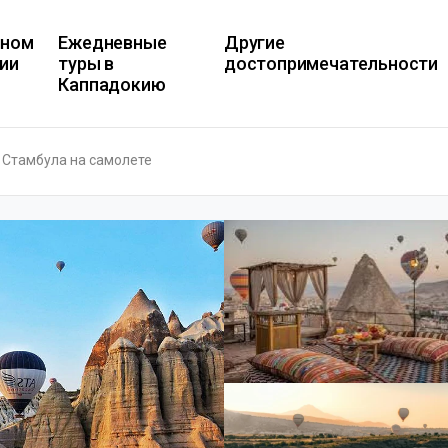
шном
Ежедневные
Другие
ии
туры в
достопримечательности
Каппадокию
з Стамбула на самолете