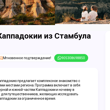
о Каппадокии из Стамбула
Мгновенное подтверждение!
905308698850
Каппадокию предлагает комплексное знакомство с 
и местами региона. Программа включает в себя 
ерной и южной частям Каппадокии и ночевку в 
 для путешественников, желающих исследовать 
аппадокии за ограниченное время.