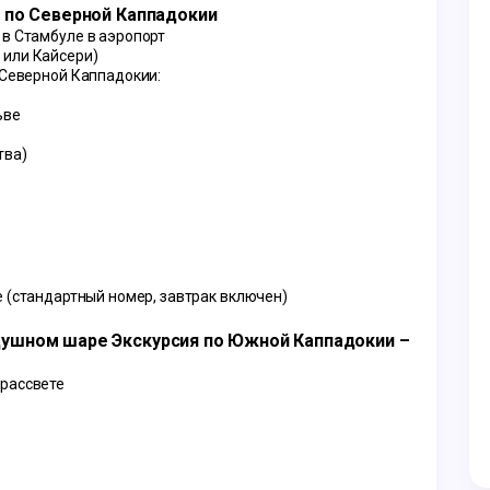
я по Северной Каппадокии
 в Стамбуле в аэропорт
 или Кайсери)
 Северной Каппадокии:
ьве
тва)
е (стандартный номер, завтрак включен)
душном шаре Экскурсия по Южной Каппадокии – 
 рассвете