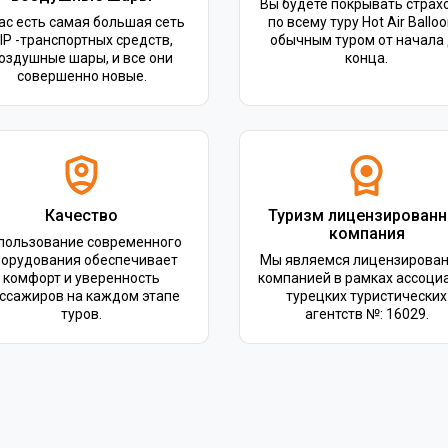
Вы будете покрывать страх
ас есть самая большая сеть
по всему туру Hot Air Balloo
IP -транспортных средств,
обычным туром от начала
оздушные шары, и все они
конца.
совершенно новые.
Качество
Туризм лицензированн
компания
пользование современного
борудования обеспечивает
Мы являемся лицензирова
комфорт и уверенность
компанией в рамках ассоци
ссажиров на каждом этапе
турецких туристических
туров.
агентств №: 16029.