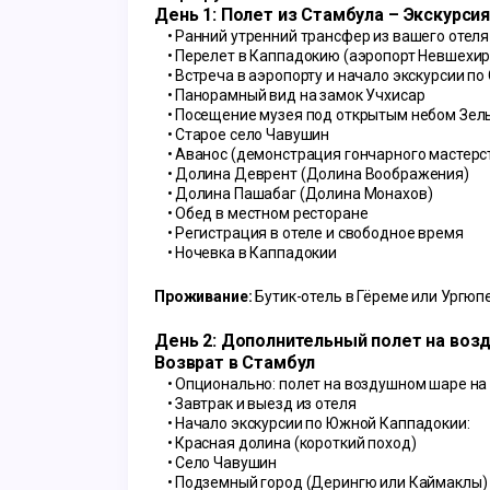
День 1: Полет из Стамбула – Экскурси
Ранний утренний трансфер из вашего отеля
Перелет в Каппадокию (аэропорт Невшехир
Встреча в аэропорту и начало экскурсии по
Панорамный вид на замок Учхисар
Посещение музея под открытым небом Зел
Старое село Чавушин
Аванос (демонстрация гончарного мастерс
Долина Деврент (Долина Воображения)
Долина Пашабаг (Долина Монахов)
Обед в местном ресторане
Регистрация в отеле и свободное время
Ночевка в Каппадокии
Проживание:
 Бутик-отель в Гёреме или Ургюп
День 2: Дополнительный полет на воз
Возврат в Стамбул
Опционально: полет на воздушном шаре на
Завтрак и выезд из отеля
Начало экскурсии по Южной Каппадокии:
Красная долина (короткий поход)
Село Чавушин
Подземный город (Дерингю или Каймаклы)