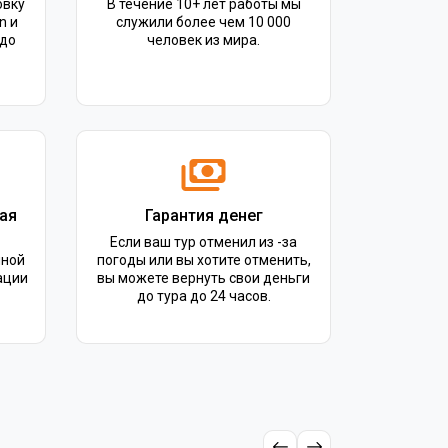
овку
В течение 10+ лет работы мы
n и
служили более чем 10 000
 до
человек из мира.
ая
Гарантия денег
Если ваш тур отменил из -за
нной
погоды или вы хотите отменить,
ации
вы можете вернуть свои деньги
до тура до 24 часов.