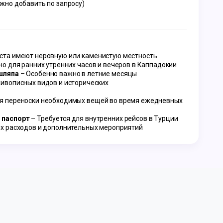
жно добавить по запросу)
ста имеют неровную или каменистую местность
но для ранних утренних часов и вечеров в Каппадокии
шляпа
– Особенно важно в летние месяцы
ивописных видов и исторических
я переноски необходимых вещей во время ежедневных
 паспорт
– Требуется для внутренних рейсов в Турции
х расходов и дополнительных мероприятий