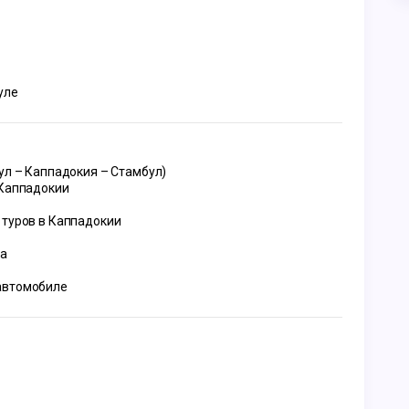
уле
ул – Каппадокия – Стамбул)
 Каппадокии
 туров в Каппадокии
та
автомобиле