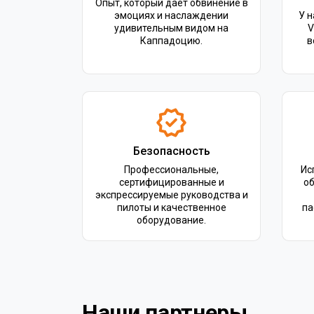
Опыт, который дает обвинение в
эмоциях и наслаждении
У н
удивительным видом на
V
Каппадоцию.
в
Безопасность
Профессиональные,
Ис
сертифицированные и
о
экспрессируемые руководства и
пилоты и качественное
па
оборудование.
Наши партнеры