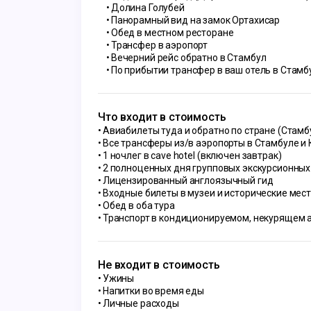
Долина Голубей
Панорамный вид на замок Ортахисар
Обед в местном ресторане
Трансфер в аэропорт
Вечерний рейс обратно в Стамбул
По прибытии трансфер в ваш отель в Стамб
Что входит в стоимость
Авиабилеты туда и обратно по стране (Стамб
Все трансферы из/в аэропорты в Стамбуле и
1 ночлег в cave hotel (включен завтрак)
2 полноценных дня групповых экскурсионных
Лицензированный англоязычный гид
Входные билеты в музеи и исторические мес
Обед в оба тура
Транспорт в кондиционируемом, некурящем 
Не входит в стоимость
Ужины
Напитки во время еды
Личные расходы