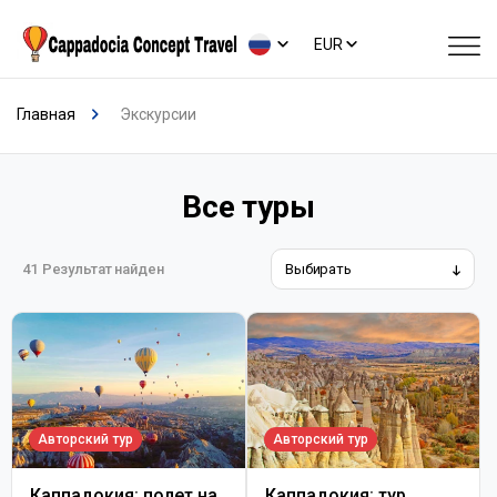
EUR
Главная
Экскурсии
Все туры
41
Результат найден
Авторский тур
Авторский тур
Каппадокия: полет на
Каппадокия: тур