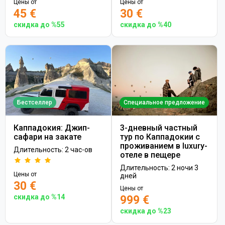
Цены от
Цены от
45 €
30 €
скидка до %55
скидка до %40
Бестселлер
Специальное предложение
Каппадокия: Джип-
3-дневный частный
сафари на закате
тур по Каппадокии с
проживанием в luxury-
Длительность: 2 час-ов
отеле в пещере
Длительность: 2 ночи 3
Цены от
дней
30 €
Цены от
скидка до %14
999 €
скидка до %23