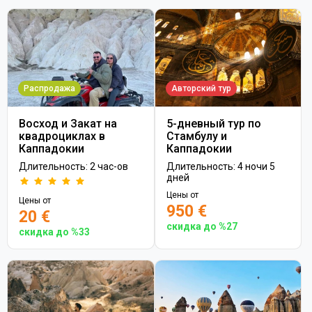
Распродажа
Авторский тур
Восход и Закат на
5-дневный тур по
квадроциклах в
Стамбулу и
Каппадокии
Каппадокии
Длительность: 2 час-ов
Длительность: 4 ночи 5
дней
Цены от
Цены от
950 €
20 €
скидка до %27
скидка до %33