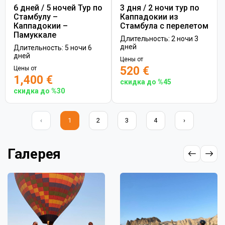
6 дней / 5 ночей Тур по
3 дня / 2 ночи тур по
Стамбулу –
Каппадокии из
Каппадокии –
Стамбула с перелетом
Памуккале
Длительность: 2 ночи 3
дней
Длительность: 5 ночи 6
дней
Цены от
520 €
Цены от
1,400 €
скидка до %45
скидка до %30
‹
1
2
3
4
›
Галерея