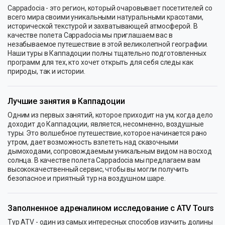
Cappadocia - это регион, который очаровывает посетителей со
всего мира своими уникальными натуральными красотами,
исторической текстурой и захватывающей атмосферой. В
качестве полета Cappadocia мы приглашаем вас в
незабываемое путешествие в этой великолепной географии.
Наши туры в Каппадоции полны тщательно подготовленных
программ для тех, кто хочет открыть для себя следы как
природы, так и истории.
Лучшие занятия в Каппадоции
Одним из первых занятий, которое приходит на ум, когда дело
доходит до Каппадоции, является, несомненно, воздушные
туры. Это волшебное путешествие, которое начинается рано
утром, дает возможность взлететь над сказочными
дымоходами, сопровождаемым уникальным видом на восход
солнца. В качестве полета Cappadocia мы предлагаем вам
высококачественный сервис, чтобы вы могли получить
безопасное и приятный тур на воздушном шаре.
Заполненное адреналином исследование с ATV Tours
Тур ATV - один из самых интересных способов изучить долины