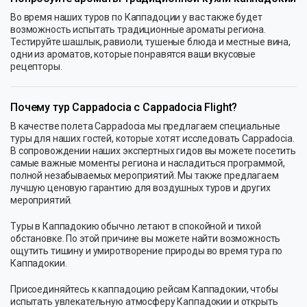
Во время наших туров по Каппадоции у вас также будет
возможность испытать традиционные ароматы региона.
Тестируйте шашлык, равиоли, тушеные блюда и местные вина,
одни из ароматов, которые понравятся ваши вкусовые
рецепторы.
Почему тур Cappadocia с Cappadocia Flight?
В качестве полета Cappadocia мы предлагаем специальные
туры для наших гостей, которые хотят исследовать Cappadocia.
В сопровождении наших экспертных гидов вы можете посетить
самые важные моменты региона и насладиться программой,
полной незабываемых мероприятий. Мы также предлагаем
лучшую ценовую гарантию для воздушных туров и других
мероприятий.
Туры в Каппадокию обычно летают в спокойной и тихой
обстановке. По этой причине вы можете найти возможность
ощутить тишину и умиротворение природы во время тура по
Каппадокии.
Присоединяйтесь к каппадоцию рейсам Каппадокии, чтобы
испытать увлекательную атмосферу Каппадокии и открыть