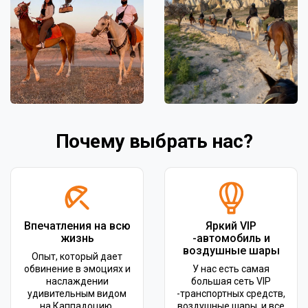
Почему выбрать нас?
Впечатления на всю
Яркий VIP
жизнь
-автомобиль и
воздушные шары
Опыт, который дает
обвинение в эмоциях и
У нас есть самая
наслаждении
большая сеть VIP
удивительным видом
-транспортных средств,
на Каппадоцию.
воздушные шары, и все