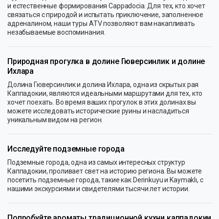
и естественные формирования Cappadocia. Для тех, кто хочет
связаться с природой и испытать приключение, заполненное
адреналином, наши туры ATV позволяют вам накапливать
незабываемые воспоминания.
Природная прогулка в долине Гюверсинлик и долине
Ихлара
Долина Гюверсинлик и долина Ихлара, одна из скрытых рая
Каппадокии, являются идеальными маршрутами для тех, кто
хочет поехать. Во время ваших прогулок в этих долинах вы
можете исследовать исторические руины и насладиться
уникальным видом на регион.
Исследуйте подземные города
Подземные города, одна из самых интересных структур
Каппадокии, проливает свет на историю региона. Вы можете
посетить подземные города, такие как Derinkuyu и Kaymaklı, с
нашими экскурсиями и свидетелями тысячи лет истории.
Попробуйте ароматы традиционной кухни каппадокии