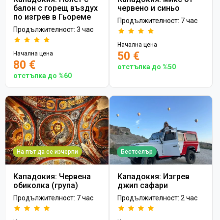
балон с горещ въздух
червено и синьо
по изгрев в Гьореме
Продължителност: 7 час
Продължителност: 3 час
Начална цена
50 €
Начална цена
80 €
отстъпка до %50
отстъпка до %60
На път да се изчерпи
Бестселър
Кападокия: Червена
Кападокия: Изгрев
обиколка (група)
джип сафари
Продължителност: 7 час
Продължителност: 2 час