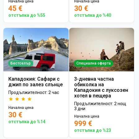
Начална цена
Начална цена
45 €
30 €
отстъпка до %55
отстъпка до %40
Бестселър
Специална оферта
Кападокия: Сафари с
3-дневна частна
джип по залез слънце
обиколка на
Кападокия с луксозен
Продължителност: 2 час
хотел в пещера
Продължителност: 2 нощ
Начална цена
3 дни
30 €
Начална цена
отстъпка до %14
999 €
отстъпка до %23