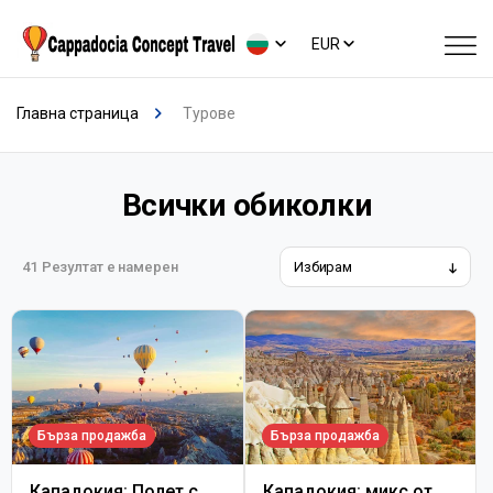
EUR
Главна страница
Турове
Всички обиколки
41
Резултат е намерен
Бърза продажба
Бърза продажба
Кападокия: Полет с
Кападокия: микс от