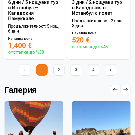
6 дни / 5 нощувки тур
3 дни / 2 нощувки тур
в Истанбул –
в Кападокия от
Кападокия –
Истанбул с полет
Памуккале
Продължителност: 2 нощ
3 дни
Продължителност: 5 нощ
6 дни
Начална цена
520 €
Начална цена
1,400 €
отстъпка до %45
отстъпка до %30
‹
1
2
3
4
›
Галерия