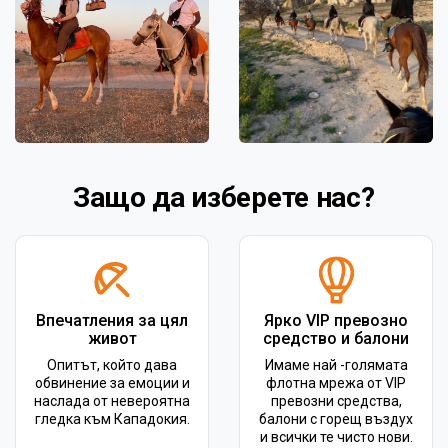
Защо да изберете нас?
Впечатления за цял
Ярко VIP превозно
живот
средство и балони
Опитът, който дава
Имаме най -голямата
обвинение за емоции и
флотна мрежа от VIP
наслада от невероятна
превозни средства,
гледка към Кападокия.
балони с горещ въздух
и всички те чисто нови.