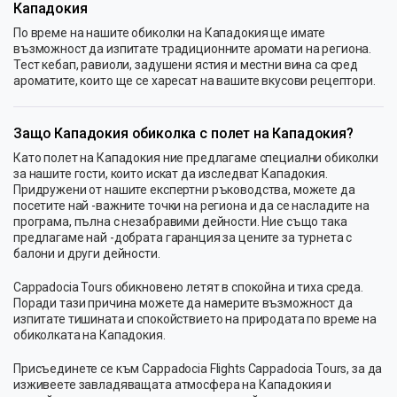
Кападокия
По време на нашите обиколки на Кападокия ще имате
възможност да изпитате традиционните аромати на региона.
Тест кебап, равиоли, задушени ястия и местни вина са сред
ароматите, които ще се харесат на вашите вкусови рецептори.
Защо Кападокия обиколка с полет на Кападокия?
Като полет на Кападокия ние предлагаме специални обиколки
за нашите гости, които искат да изследват Кападокия.
Придружени от нашите експертни ръководства, можете да
посетите най -важните точки на региона и да се насладите на
програма, пълна с незабравими дейности. Ние също така
предлагаме най -добрата гаранция за цените за турнета с
балони и други дейности.
Cappadocia Tours обикновено летят в спокойна и тиха среда.
Поради тази причина можете да намерите възможност да
изпитате тишината и спокойствието на природата по време на
обиколката на Кападокия.
Присъединете се към Cappadocia Flights Cappadocia Tours, за да
изживеете завладяващата атмосфера на Кападокия и