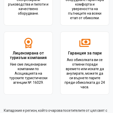
ръководства и пилоти и
комфорта и
качествено
увереността на
оборудване.
пътниците на всеки
етап от обиколки.
Лицензирана от
Гаранция за пари
туризъм компания
Ако обиколката ви се
Ние сме лицензирани
отмени поради
компании по
времето или искате да
Асоциацията на
анулирате, можете да
турските туристически
си върнете парите
агенции №: 16029.
преди обиколката до 24
часа.
Кападокия е регион, който очарова посетителите от цял ​​свят с