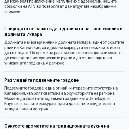
да изживеят приключение, изпълнено с адреналин, нашите
обиколки на ATV ви позволяват да натрупате незабравими
спомени.
Природата се разхожда в долината на Гюверчинлик и
долината Ихлара
Долината на Гюверчинлик и долината Ихлара, един от скритите
райи на Кападокия, са идеални маршрути за тези, които искат
да похождат. По време на разходките си в тези долини можете
да изследвате историческите руини и да се насладите на
уникалната гледка към региона.
Разгледайте подземните градове
Подземните градове, една от най -интересните структури на
Кападокия, хвърлят светлина върху историята на региона.
Можете да посетите подземни градове като Derinkuyu и
Kaymaklı с нашите екскурзоводи и да станете свидетели на
хиляди години история.
Овкусете ароматите на традиционната кухня на