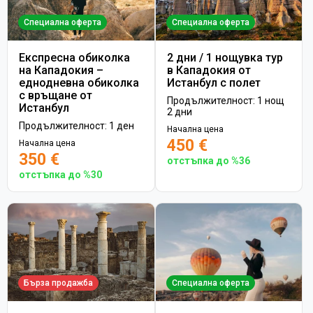
Специална оферта
Специална оферта
Експресна обиколка
2 дни / 1 нощувка тур
на Кападокия –
в Кападокия от
еднодневна обиколка
Истанбул с полет
с връщане от
Продължителност: 1 нощ
Истанбул
2 дни
Продължителност: 1 ден
Начална цена
450 €
Начална цена
350 €
отстъпка до %36
отстъпка до %30
Бърза продажба
Специална оферта