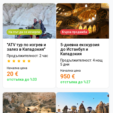
На път да се изчерпи
Бърза продажба
"ATV тур по изгрев и
5-дневна екскурзия
залез в Кападокия"
до Истанбул и
Кападокия
Продължителност: 2 час
Продължителност: 4 нощ
5 дни
Начална цена
Начална цена
20 €
950 €
отстъпка до %33
отстъпка до %27