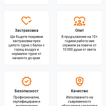
Застраховка
Опит
Ще бъдете покривни
В продължение на 10+
застраховки през
години работа сме
цялото турне с балон с
служили за повече от
горещ въздух и
10 000 души от света.
нормално турне от
началото до края.
Безопасност
Качество
Професионални,
Използването на
сертифицирани и
съвременното
експресирани
оборудване гарантира