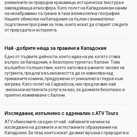
уникалните си природни красавици, историческа текстура и
завладяваща атмосфера. Като полет на Кападокия ви каним
на незабравимо пътуване в тази великолепна география.
Нашите обиколки на Кападокия са пълни с внимателно
подготвени програми за тези, които искат да открият следите
от природата и историята.
Най -добрите неща за правене в Кападокия
Едно от първите дейности, които идва на ум, когато става
въпрос за Кападокия, е безспорно турнета с балони. Това
вълшебно пътешествие, което започва в ранните часове на
сутринта, предлага възможността да се извисява над
приказните комини, придружени от уникалната гледка към
изгрева. Като полет на Cappadocia, ние предлагаме най
-висококачествената услуга за вас, за да имате безопасно и
приятно изживяване с балони.
Изследване, изпълнено с адреналин с ATV Tours
ATV обиколките са един от най -забавните начини за
изследване на долините и естествените образувания на
Кападокия. За тези, които искат да имат връзка с природата и