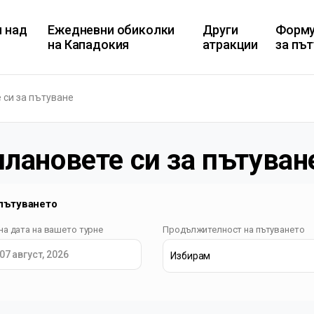
н над
Ежедневни обиколки
Други
Форму
на Кападокия
атракции
за пъ
 си за пътуване
плановете си за пътуван
пътуването
на дата на вашето турне
Продължителност на пътуването
07 август, 2026