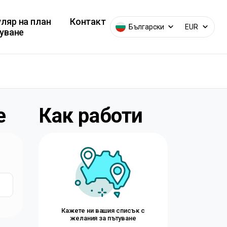
ляр на план
Контакт
Български
EUR
туване
е
Как работи
Кажете ни вашия списък с
желания за пътуване