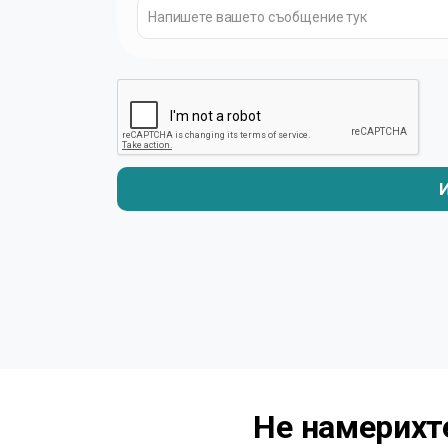
И
Не намерихте