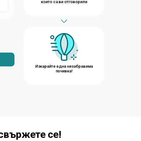
които са ви отговорили
Изкарайте една незабравима
почивка!
свържете се!