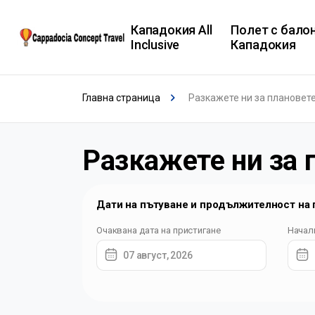
Кападокия All
Полет с бало
Inclusive
Кападокия
Главна страница
Разкажете ни за плановете
Разкажете ни за 
Дати на пътуване и продължителност на 
Очаквана дата на пристигане
Начал
07 август, 2026