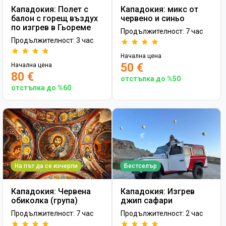
Кападокия: Полет с
Кападокия: микс от
балон с горещ въздух
червено и синьо
по изгрев в Гьореме
Продължителност: 7 час
Продължителност: 3 час
Начална цена
50 €
Начална цена
80 €
отстъпка до %50
отстъпка до %60
На път да се изчерпи
Бестселър
Кападокия: Червена
Кападокия: Изгрев
обиколка (група)
джип сафари
Продължителност: 7 час
Продължителност: 2 час