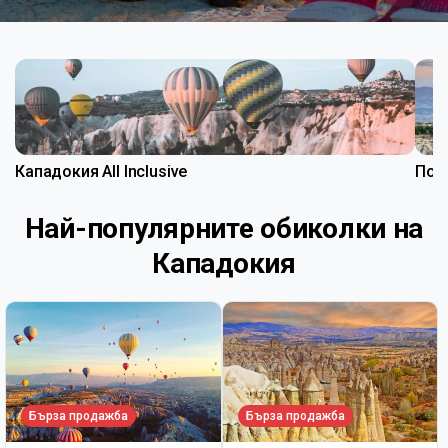
Кападокия All Inclusive
Пол
Най-популярните обиколки на
Кападокия
Бърза продажба
Бърза продажба