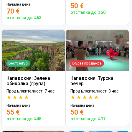
50 €
Начална цена
70 €
отстъпка до %50
отстъпка до %53
Бестселър
Бърза продажба
Кападокия: Зелена
Кападокия: Турска
обиколка (група)
вечер
Продължителност: 7 час
Продължителност: 3 час
Начална цена
Начална цена
55 €
50 €
отстъпка до %45
отстъпка до %17