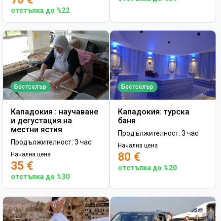
отстъпка до %22
Бестселър
Бестселър
Кападокия : научаване
Кападокия: турска
и дегустация на
баня
местни ястия
Продължителност: 3 час
Продължителност: 3 час
Начална цена
80 €
Начална цена
35 €
отстъпка до %20
отстъпка до %30