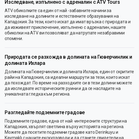
Изследване, изпълнено с адреналин с ATV Tours
ATV обиколките са един от най -забавните начини за
изследване на долините и естествените образувания на
Кападокия. За тези, които искат да имат връзка с природата и
да изживеят приключение, изпълнено с адреналин, нашите
обиколки на ATV ви позволяват да натрупате незабравими
спомени.
Природата се разхожда в долината на Гюверчинлик и
долината Ихлара
Долината на Гюверчинлик и долината Ихлара, един от скритите
райи на Кападокия, са идеални маршрути за тези, които искат
да похождат. По време на разходките си в тези долини можете
да изследвате историческите руини и да се насладите на
уникалната гледка към региона.
Разгледайте подземните градове
Подземните градове, една от най -интересните структури на
Кападокия, хвърлят светлина върху историята на региона.
Можете да посетите подземни градове като Derinkuyu и
Kaymaklı с нашите екскурзоводи и да станете свидетели на