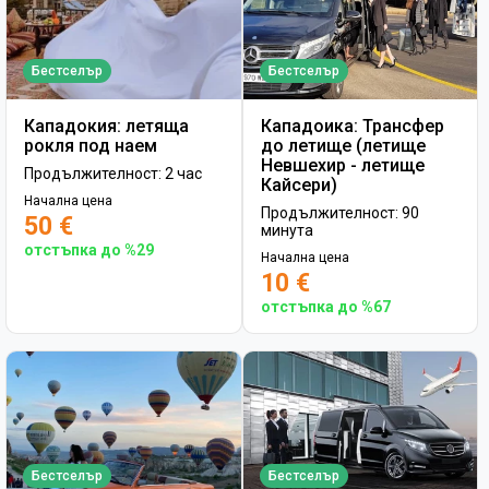
Бестселър
Бестселър
Кападокия: летяща
Кападоика: Трансфер
рокля под наем
до летище (летище
Невшехир - летище
Продължителност: 2 час
Кайсери)
Начална цена
Продължителност: 90
50 €
минута
отстъпка до %29
Начална цена
10 €
отстъпка до %67
Бестселър
Бестселър