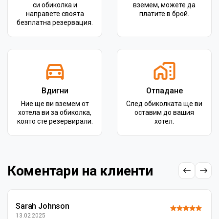
си обиколка и
вземем, можете да
направете своята
платите в брой.
безплатна резервация.
Вдигни
Отпадане
Ние ще ви вземем от
След обиколката ще ви
хотела ви за обиколка,
оставим до вашия
която сте резервирали.
хотел.
Коментари на клиенти
Sarah Johnson
13.02.2025