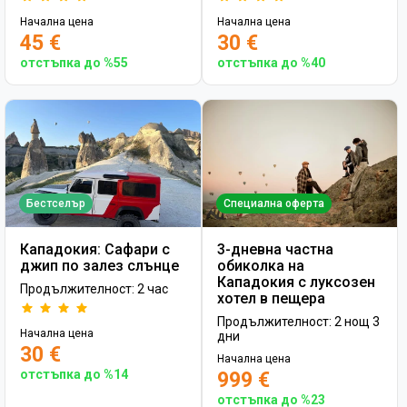
Начална цена
Начална цена
45 €
30 €
отстъпка до %55
отстъпка до %40
Бестселър
Специална оферта
Кападокия: Сафари с
3-дневна частна
джип по залез слънце
обиколка на
Кападокия с луксозен
Продължителност: 2 час
хотел в пещера
Продължителност: 2 нощ 3
Начална цена
дни
30 €
Начална цена
отстъпка до %14
999 €
отстъпка до %23