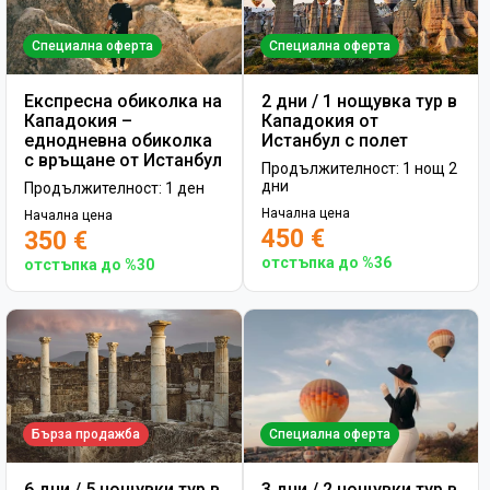
Специална оферта
Специална оферта
Експресна обиколка на
2 дни / 1 нощувка тур в
Кападокия –
Кападокия от
еднодневна обиколка
Истанбул с полет
с връщане от Истанбул
Продължителност: 1 нощ 2
дни
Продължителност: 1 ден
Начална цена
Начална цена
450 €
350 €
отстъпка до %36
отстъпка до %30
Бърза продажба
Специална оферта
6 дни / 5 нощувки тур в
3 дни / 2 нощувки тур в