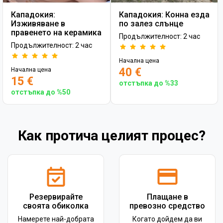
Кападокия:
Кападокия: Конна езда
Изживяване в
по залез слънце
правенето на керамика
Продължителност: 2 час
Продължителност: 2 час
Начална цена
40 €
Начална цена
15 €
отстъпка до %33
отстъпка до %50
Как протича целият процес?
Резервирайте
Плащане в
своята обиколка
превозно средство
Намерете най-добрата
Когато дойдем да ви