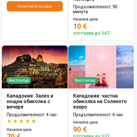
Попитайте за цена
Продължителност: 90
минута
Начална цена
10 €
отстъпка до %67
Бестселър
Бестселър
Кападокия: Залез и
Кападокия: частна
нощна обиколка с
обиколка на Соленото
вечеря
езеро
Продължителност: 4 час
Продължителност: 6 час
Начална цена
90 €
Начална цена
70 €
отстъпка до %31