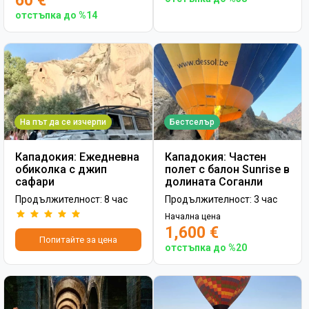
60 €
отстъпка до %14
На път да се изчерпи
Бестселър
Кападокия: Ежедневна
Кападокия: Частен
обиколка с джип
полет с балон Sunrise в
сафари
долината Соганли
Продължителност: 8 час
Продължителност: 3 час
Начална цена
1,600 €
Попитайте за цена
отстъпка до %20