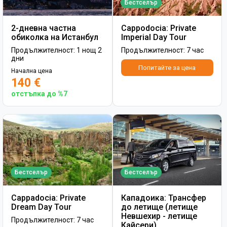
Бестселър
2-дневна частна
Cappodocia: Private
обиколка на Истанбул
Imperial Day Tour
Продължителност: 1 нощ 2
Продължителност: 7 час
дни
Попитайте за цена
Начална цена
140 €
отстъпка до %7
Бестселър
Бестселър
Cappadocia: Private
Кападоика: Трансфер
Dream Day Tour
до летище (летище
Невшехир - летище
Продължителност: 7 час
Кайсери)