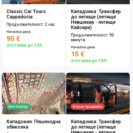
Classic Car Tours
Кападоика: Трансфер
Cappadocia
до летище (летище
Невшехир - летище
Продължителност: 2 час
Кайсери)
Начална цена
Продължителност: 90
90 €
минута
отстъпка до %25
Начална цена
15 €
отстъпка до %50
Бестселър
Бърза продажба
Кападокия: Пешеходна
Кападоика: Трансфер
обиколка
до летище (летище
Невшехир - летище