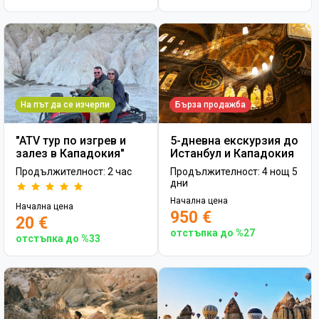
На път да се изчерпи
Бърза продажба
"ATV тур по изгрев и
5-дневна екскурзия до
залез в Кападокия"
Истанбул и Кападокия
Продължителност: 2 час
Продължителност: 4 нощ 5
дни
Начална цена
Начална цена
950 €
20 €
отстъпка до %27
отстъпка до %33