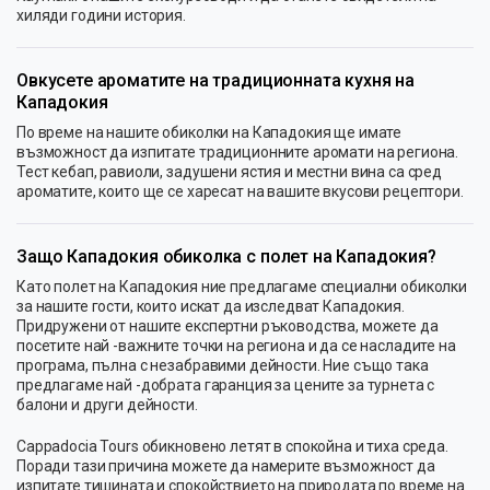
хиляди години история.
Овкусете ароматите на традиционната кухня на
Кападокия
По време на нашите обиколки на Кападокия ще имате
възможност да изпитате традиционните аромати на региона.
Тест кебап, равиоли, задушени ястия и местни вина са сред
ароматите, които ще се харесат на вашите вкусови рецептори.
Защо Кападокия обиколка с полет на Кападокия?
Като полет на Кападокия ние предлагаме специални обиколки
за нашите гости, които искат да изследват Кападокия.
Придружени от нашите експертни ръководства, можете да
посетите най -важните точки на региона и да се насладите на
програма, пълна с незабравими дейности. Ние също така
предлагаме най -добрата гаранция за цените за турнета с
балони и други дейности.
Cappadocia Tours обикновено летят в спокойна и тиха среда.
Поради тази причина можете да намерите възможност да
изпитате тишината и спокойствието на природата по време на