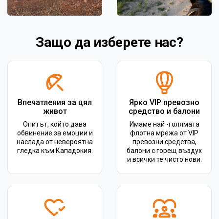
Защо да изберете нас?
Впечатления за цял
Ярко VIP превозно
живот
средство и балони
Опитът, който дава
Имаме най -голямата
обвинение за емоции и
флотна мрежа от VIP
наслада от невероятна
превозни средства,
гледка към Кападокия.
балони с горещ въздух
и всички те чисто нови.