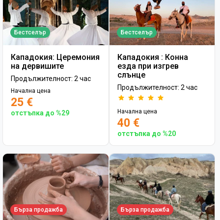
Бестселър
Бестселър
Кападокия: Церемония
Кападокия : Конна
на дервишите
езда при изгрев
слънце
Продължителност: 2 час
Продължителност: 2 час
Начална цена
25 €
Начална цена
отстъпка до %29
40 €
отстъпка до %20
Бърза продажба
Бърза продажба