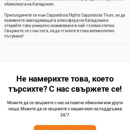
обиколката на Кападокия.
Присъединете се към Cappadocia Flights Cappadocia Tours, за да
изживеете завладяващата атмосфера на Кападокия и
открийте това уникално изживяване в най -голяма степен.
Свържете се с нас сега, за да стъпите в това великолепно
пътуване!
Не намерихте това, което
търсихте? С нас
свържете се!
Можете да се свържете с нас за повече обиколки или други
неща. Можете да се свържете с нашия екип за поддръжка
24/7.