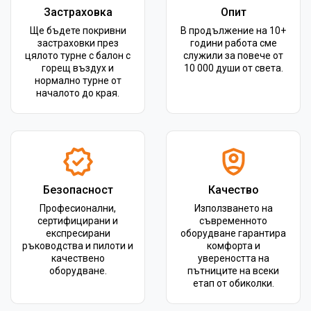
Застраховка
Опит
Ще бъдете покривни
В продължение на 10+
застраховки през
години работа сме
цялото турне с балон с
служили за повече от
горещ въздух и
10 000 души от света.
нормално турне от
началото до края.
Безопасност
Качество
Професионални,
Използването на
сертифицирани и
съвременното
експресирани
оборудване гарантира
ръководства и пилоти и
комфорта и
качествено
увереността на
оборудване.
пътниците на всеки
етап от обиколки.