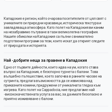
Кападокия е регион, който очарова посетителите от цял ​​свят с
уникалните си природни красавици, историческа текстура и
завладяваща атмосфера. Като полет на Кападокия ви каним
на незабравимо пътуване в тази великолепна география.
Нашите обиколки на Кападокия са пълни с внимателно
подготвени програми за тези, които искат да открият следите
от природата и историята.
Най -добрите неща за правене в Кападокия
Едно от първите дейности, които идва на ум, когато става
въпрос за Кападокия, е безспорно турнета с балони. Това
вълшебно пътешествие, което започва в ранните часове на
сутринта, предлага възможността да се извисява над
приказните комини, придружени от уникалната гледка към
изгрева. Като полет на Cappadocia, ние предлагаме най
-висококачествената услуга за вас, за да имате безопасно и
приятно изживяване с балони.