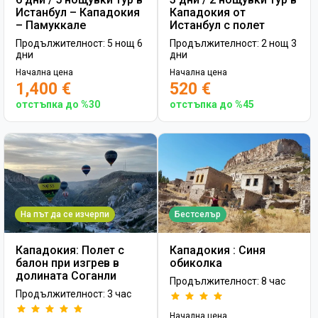
Истанбул – Кападокия
Кападокия от
– Памуккале
Истанбул с полет
Продължителност: 5 нощ 6
Продължителност: 2 нощ 3
дни
дни
Начална цена
Начална цена
1,400 €
520 €
отстъпка до %30
отстъпка до %45
На път да се изчерпи
Бестселър
Кападокия: Полет с
Кападокия : Синя
балон при изгрев в
обиколка
долината Соганли
Продължителност: 8 час
Продължителност: 3 час
Начална цена