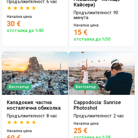
Продължителност: 6 час
Кайсери)
Продължителност: 90
Начална цена
минута
30 €
Начална цена
отстъпка до %40
15 €
отстъпка до %50
Бестселър
Бестселър
Кападокия: частна
Cappodocia: Sunrise
носталгична обиколка
Photoshot
Продължителност: 8 час
Продължителност: 2 час
Начална цена
25 €
Начална цена
отстъпка до %38