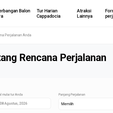
erbangan Balon
Tur Harian
Atraksi
For
ra
Cappadocia
Lainnya
per
na Perjalanan Anda
tang Rencana Perjalanan
l mulai tur Anda
Panjang Perjalanan
08 Agustus, 2026