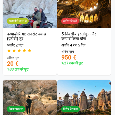
खत्म होने वाला है
त्वरित बिक्री
कप्पाडोसिया: सनसेट क्वाड
5-दिवसीय इस्तांबुल और
(एटीवी) टूर
कप्पादोकिया दौरा
अवधि: 2 घंटा
अवधि: 4 रात 5 दिन
अंकित मूल्य
950 €
अंकित मूल्य
20 €
%27 तक की छूट
%33 तक की छूट
विशेष पेशकश
विशेष पेशकश