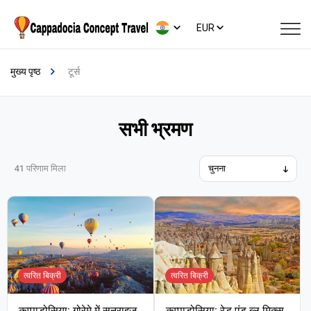
EUR
मुख्य पृष्ठ
टूर्स
सभी भ्रमण
41
परिणाम मिला
त्वरित बिक्री
त्वरित बिक्री
कप्पाडोसिया: गोरेमे में सनराइज
कप्पाडोसिया: रेड एंड ब्लू मिक्स