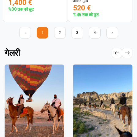
1,400 €
अंकित मूल्य
520 €
%30 तक की छूट
%45 तक की छूट
‹
1
2
3
4
›
गेलरी