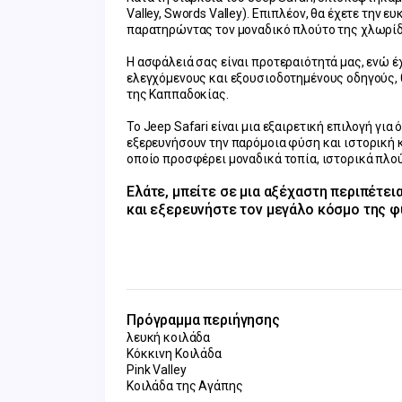
Valley, Swords Valley). Επιπλέον, θα έχετε την 
παρατηρώντας τον μοναδικό πλούτο της χλωρίδα
Η ασφάλειά σας είναι προτεραιότητά μας, ενώ έχ
ελεγχόμενους και εξουσιοδοτημένους οδηγούς, θ
της Καππαδοκίας.
Το Jeep Safari είναι μια εξαιρετική επιλογή για
εξερευνήσουν την παρόμοια φύση και ιστορική κ
οποίο προσφέρει μοναδικά τοπία, ιστορικά πλο
Ελάτε, μπείτε σε μια αξέχαστη περιπέτει
και εξερευνήστε τον μεγάλο κόσμο της φύ
Πρόγραμμα περιήγησης
λευκή κοιλάδα
Κόκκινη Κοιλάδα
Pink Valley
Κοιλάδα της Αγάπης