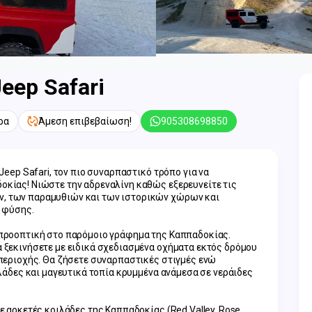
eep Safari
ρα
Άμεση επιβεβαίωση!
905308698850
Jeep Safari, τον πιο συναρπαστικό τρόπο για να 
κίας! Νιώστε την αδρεναλίνη καθώς εξερευνείτε τις 
, των παραμυθιών και των ιστορικών χώρων και 
ς φύσης.
 προοπτική στο παρόμοιο γράφημα της Καππαδοκίας. 
 ξεκινήσετε με ειδικά σχεδιασμένα οχήματα εκτός δρόμου 
 περιοχής. Θα ζήσετε συναρπαστικές στιγμές ενώ 
ιλάδες και μαγευτικά τοπία κρυμμένα ανάμεσα σε νεράιδες 
ε αρκετές κοιλάδες της Καππαδοκίας (Red Valley, Rose 