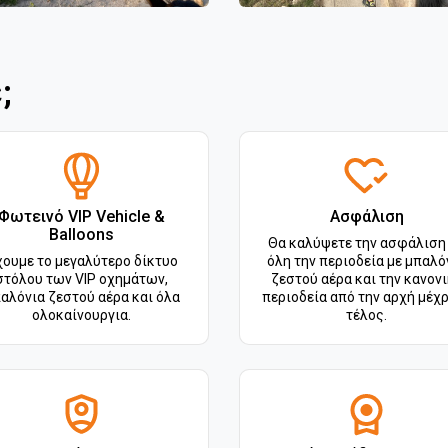
;
Φωτεινό VIP Vehicle &
Ασφάλιση
Balloons
Θα καλύψετε την ασφάλιση
ουμε το μεγαλύτερο δίκτυο
όλη την περιοδεία με μπαλό
στόλου των VIP οχημάτων,
ζεστού αέρα και την κανον
αλόνια ζεστού αέρα και όλα
περιοδεία από την αρχή μέχρ
ολοκαίνουργια.
τέλος.