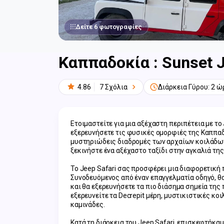
Δείτε 6 φωτογραφίες
Καππαδοκία : Sunset J
4.86
7 Σχόλια
Διάρκεια Γύρου: 2 ώ
Ετοιμαστείτε για μια αξέχαστη περιπέτεια με το 
εξερευνήσετε τις φυσικές ομορφιές της Καππαδο
μυστηριώδεις διαδρομές των αρχαίων κοιλάδων
ξεκινήστε ένα αξέχαστο ταξίδι στην αγκαλιά τη
Το Jeep Safari σας προσφέρει μια διαφορετική
Συνοδευόμενος από έναν επαγγελματία οδηγό, θα
και θα εξερευνήσετε τα πιο διάσημα σημεία της
εξερευνείτε τα Decrepit μέρη, μυστικιστικές κο
καμινάδες.
Κατά τη διάρκεια του Jeep Safari, επισκεφτήκαμ