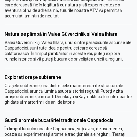
care doresc să fie în legătură cu natura și să experimenteze o
aventură plină de adrenalină, tururile noastre ATV vă permit să
acumulați amintiri de neuitat.
Natura se plimbă în Valea Güvercinlik și Valea Ihlara
Valea Güvercinlik și Valea Ihlara, unul dintre paradisurile ascunse ale
Cappadociei, sunt rute ideale pentru cei care doresc să
călătorească. În timpul plimbărilor în aceste văi, puteți explora
ruinele istorice și vă puteți bucura de priveliștea unică a regiunii.
Explorați orașe subterane
Orașele subterane, una dintre cele mai interesante structuri ale
Cappadociei, aruncă lumină asupra istoriei regiunii. Puteți vizita
orașe subterane, cum ar fi Derinkuyu și Kaymaklı, cu tururile noastre
ghidate și martori mii de ani de istorie.
Gustă aromele bucătăriei tradiționale Cappadocia
În timpul tururilor noastre Cappadocia, veți avea, de asemenea,
ocazia să experimentați aromele tradiționale ale regiunii. Testați