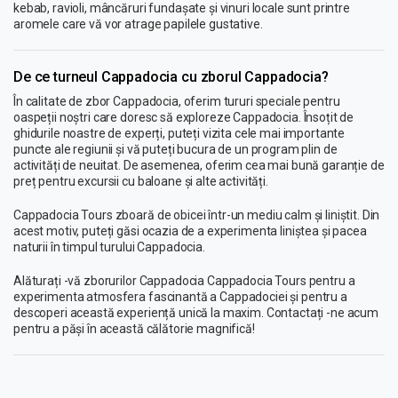
kebab, ravioli, mâncăruri fundașate și vinuri locale sunt printre
aromele care vă vor atrage papilele gustative.
De ce turneul Cappadocia cu zborul Cappadocia?
În calitate de zbor Cappadocia, oferim tururi speciale pentru
oaspeții noștri care doresc să exploreze Cappadocia. Însoțit de
ghidurile noastre de experți, puteți vizita cele mai importante
puncte ale regiunii și vă puteți bucura de un program plin de
activități de neuitat. De asemenea, oferim cea mai bună garanție de
preț pentru excursii cu baloane și alte activități.
Cappadocia Tours zboară de obicei într-un mediu calm și liniștit. Din
acest motiv, puteți găsi ocazia de a experimenta liniștea și pacea
naturii în timpul turului Cappadocia.
Alăturați -vă zborurilor Cappadocia Cappadocia Tours pentru a
experimenta atmosfera fascinantă a Cappadociei și pentru a
descoperi această experiență unică la maxim. Contactați -ne acum
pentru a păși în această călătorie magnifică!