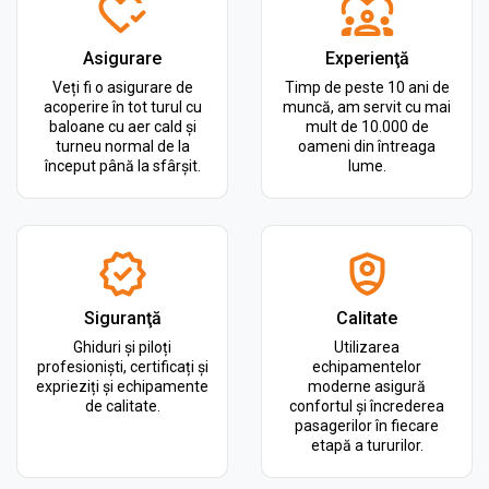
Asigurare
Experienţă
Veți fi o asigurare de
Timp de peste 10 ani de
acoperire în tot turul cu
muncă, am servit cu mai
baloane cu aer cald și
mult de 10.000 de
turneu normal de la
oameni din întreaga
început până la sfârșit.
lume.
Siguranţă
Calitate
Ghiduri și piloți
Utilizarea
profesioniști, certificați și
echipamentelor
exprieziți și echipamente
moderne asigură
de calitate.
confortul și încrederea
pasagerilor în fiecare
etapă a tururilor.