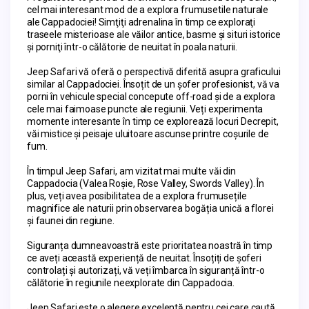
cel mai interesant mod de a explora frumusetile naturale 
ale Cappadociei! Simţiţi adrenalina în timp ce exploraţi 
traseele misterioase ale văilor antice, basme şi situri istorice 
şi porniţi într-o călătorie de neuitat în poala naturii.
Jeep Safari vă oferă o perspectivă diferită asupra graficului 
similar al Cappadociei. Însoțit de un șofer profesionist, vă va 
porni în vehicule special concepute off-road și de a explora 
cele mai faimoase puncte ale regiunii. Veți experimenta 
momente interesante în timp ce explorează locuri Decrepit, 
văi mistice și peisaje uluitoare ascunse printre coșurile de 
fum.
În timpul Jeep Safari, am vizitat mai multe văi din 
Cappadocia (Valea Roșie, Rose Valley, Swords Valley). În 
plus, veți avea posibilitatea de a explora frumusețile 
magnifice ale naturii prin observarea bogăția unică a florei 
și faunei din regiune.
Siguranța dumneavoastră este prioritatea noastră în timp 
ce aveți această experiență de neuitat. Însoțiți de șoferi 
controlați și autorizați, vă veți îmbarca în siguranță într-o 
călătorie în regiunile neexplorate din Cappadocia.
Jeep Safari este o alegere excelentă pentru cei care caută 