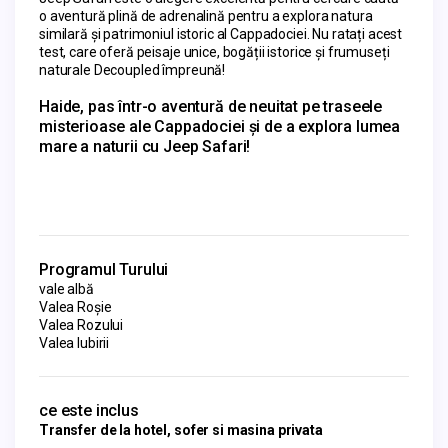
o aventură plină de adrenalină pentru a explora natura 
similară și patrimoniul istoric al Cappadociei. Nu ratați acest 
test, care oferă peisaje unice, bogății istorice și frumuseți 
naturale Decoupled împreună!
Haide, pas într-o aventură de neuitat pe traseele 
misterioase ale Cappadociei și de a explora lumea 
mare a naturii cu Jeep Safari!
Programul Turului
vale albă
Valea Roșie
Valea Rozului
Valea Iubirii
ce este inclus
Transfer de la hotel, sofer si masina privata