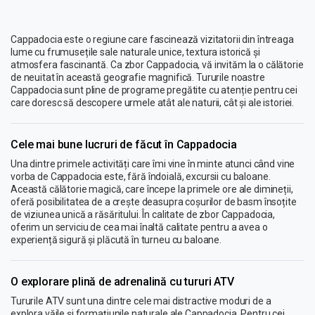
Cappadocia este o regiune care fascinează vizitatorii din întreaga
lume cu frumusețile sale naturale unice, textura istorică și
atmosfera fascinantă. Ca zbor Cappadocia, vă invităm la o călătorie
de neuitat în această geografie magnifică. Tururile noastre
Cappadocia sunt pline de programe pregătite cu atenție pentru cei
care doresc să descopere urmele atât ale naturii, cât și ale istoriei.
Cele mai bune lucruri de făcut în Cappadocia
Una dintre primele activități care îmi vine în minte atunci când vine
vorba de Cappadocia este, fără îndoială, excursii cu baloane.
Această călătorie magică, care începe la primele ore ale dimineții,
oferă posibilitatea de a crește deasupra coșurilor de basm însoțite
de viziunea unică a răsăritului. În calitate de zbor Cappadocia,
oferim un serviciu de cea mai înaltă calitate pentru a avea o
experiență sigură și plăcută în turneu cu baloane.
O explorare plină de adrenalină cu tururi ATV
Tururile ATV sunt una dintre cele mai distractive moduri de a
explora văile și formațiunile naturale ale Cappadocia. Pentru cei