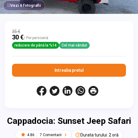
Vezi 6 fotografii
35 €
30 €
/ Per persoană
reducere de până la %14
Cel mai vândut
Intreaba pretul
Cappadocia: Sunset Jeep Safari
Durata turului: 2 oră
4.86
7 Comentarii