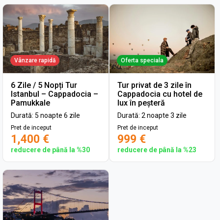
Vânzare rapidă
Oferta speciala
6 Zile / 5 Nopți Tur
Tur privat de 3 zile în
Istanbul – Cappadocia –
Cappadocia cu hotel de
Pamukkale
lux în peșteră
Durată: 5 noapte 6 zile
Durată: 2 noapte 3 zile
Pret de inceput
Pret de inceput
1,400 €
999 €
reducere de până la %30
reducere de până la %23