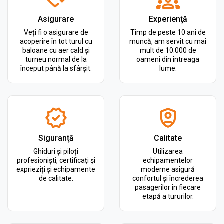
Asigurare
Experienţă
Veți fi o asigurare de
Timp de peste 10 ani de
acoperire în tot turul cu
muncă, am servit cu mai
baloane cu aer cald și
mult de 10.000 de
turneu normal de la
oameni din întreaga
început până la sfârșit.
lume.
Siguranţă
Calitate
Ghiduri și piloți
Utilizarea
profesioniști, certificați și
echipamentelor
exprieziți și echipamente
moderne asigură
de calitate.
confortul și încrederea
pasagerilor în fiecare
etapă a tururilor.