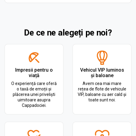
De ce ne alegeți pe noi?
Impresii pentru o
Vehicul VIP luminos
viață
și baloane
O experiență care oferă
Avem cea mai mare
o taxă de emoții și
rețea de flote de vehicule
plăcerea unei priveliști
VIP, baloane cu aer cald și
uimitoare asupra
toate sunt noi.
Cappadociei.