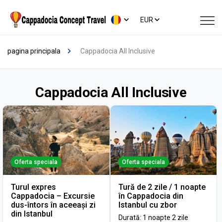
EUR
pagina principala
Cappadocia All Inclusive
Cappadocia All Inclusive
Oferta speciala
Oferta speciala
Turul expres
Tură de 2 zile / 1 noapte
Cappadocia – Excursie
în Cappadocia din
dus-întors în aceeași zi
Istanbul cu zbor
din Istanbul
Durată: 1 noapte 2 zile