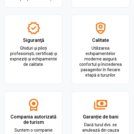
Siguranţă
Calitate
Ghiduri și piloți
Utilizarea
profesioniști, certificați și
echipamentelor
exprieziți și echipamente
moderne asigură
de calitate.
confortul și încrederea
pasagerilor în fiecare
etapă a tururilor.
Compania autorizată
Garanție de bani
de turism
Dacă turul dvs. se
Suntem o companie
anulează din cauza