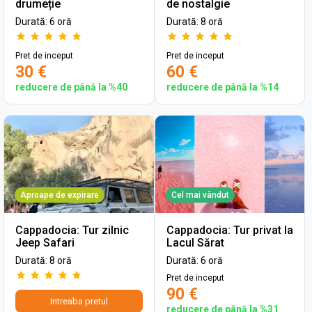
drumeție
de nostalgie
Durată: 6 oră
Durată: 8 oră
Pret de inceput
Pret de inceput
30 €
60 €
reducere de până la %40
reducere de până la %14
Aproape de expirare
Cel mai vândut
Cappadocia: Tur zilnic
Cappadocia: Tur privat la
Jeep Safari
Lacul Sărat
Durată: 8 oră
Durată: 6 oră
Pret de inceput
90 €
Intreaba pretul
reducere de până la %31