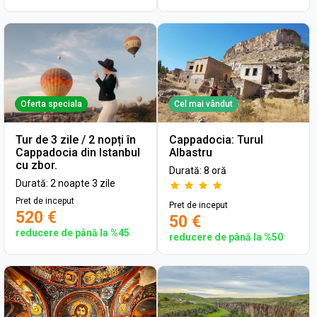
Oferta speciala
Cel mai vândut
Tur de 3 zile / 2 nopți în
Cappadocia: Turul
Cappadocia din Istanbul
Albastru
cu zbor.
Durată: 8 oră
Durată: 2 noapte 3 zile
Pret de inceput
Pret de inceput
520 €
50 €
reducere de până la %45
reducere de până la %50