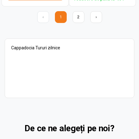
‹
1
2
›
Cappadocia Tururi zilnice
De ce ne alegeți pe noi?