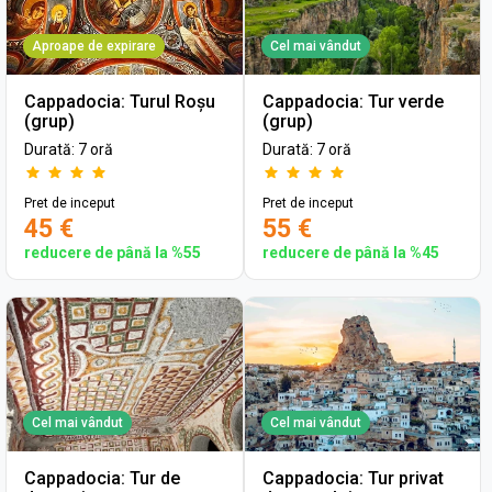
Aproape de expirare
Cel mai vândut
Cappadocia: Turul Roșu
Cappadocia: Tur verde
(grup)
(grup)
Durată: 7 oră
Durată: 7 oră
Pret de inceput
Pret de inceput
45 €
55 €
reducere de până la %55
reducere de până la %45
Cel mai vândut
Cel mai vândut
Cappadocia: Tur de
Cappadocia: Tur privat