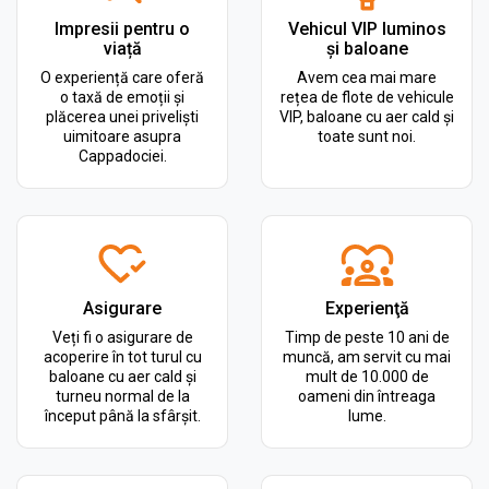
Impresii pentru o
Vehicul VIP luminos
viață
și baloane
O experiență care oferă
Avem cea mai mare
o taxă de emoții și
rețea de flote de vehicule
plăcerea unei priveliști
VIP, baloane cu aer cald și
uimitoare asupra
toate sunt noi.
Cappadociei.
Asigurare
Experienţă
Veți fi o asigurare de
Timp de peste 10 ani de
acoperire în tot turul cu
muncă, am servit cu mai
baloane cu aer cald și
mult de 10.000 de
turneu normal de la
oameni din întreaga
început până la sfârșit.
lume.