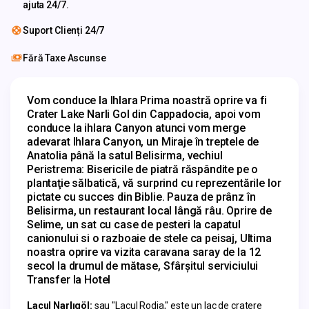
ajuta 24/7.
Suport Clienți 24/7
Fără Taxe Ascunse
Vom conduce la Ihlara Prima noastră oprire va fi 
Crater Lake Narli Gol din Cappadocia, apoi vom 
conduce la ihlara Canyon atunci vom merge 
adevarat Ihlara Canyon, un Miraje în treptele de 
Anatolia până la satul Belisirma, vechiul 
Peristrema: Bisericile de piatră răspândite pe o 
plantaţie sălbatică, vă surprind cu reprezentările lor 
pictate cu succes din Biblie. Pauza de prânz în 
Belisirma, un restaurant local lângă râu. Oprire de 
Selime, un sat cu case de pesteri la capatul 
canionului si o razboaie de stele ca peisaj, Ultima 
noastra oprire va vizita caravana saray de la 12 
secol la drumul de mătase, Sfârşitul serviciului 
Transfer la Hotel
Lacul Narlıgöl:
 sau "Lacul Rodia," este un lac de cratere 