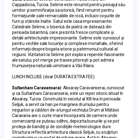
Cappadocia, Turcia. Selime este renumit pentru peisajul său 
uimitor şi semnificaţia sa istorică, fiind renumit pentru 
formaţiunile sale remarcabile de rocă, inclusiv coşurile de 
fum şi stâncile înalte. Satul este casa impresionantei 
Catedrale Selime, o biserică de piatră ce datează din 
perioada bizantină, care prezintă fresce complicate şi 
detalii arhitecturale impresionante. Selime este cunoscut şi 
pentru vechile sale locuinţe şi complexe monahale, oferind 
informaţii despre bogata istorie şi patrimoniul cultural al 
regiunii. Vizitatorii la Selime pot explora reperele fascinante 
ale satului, pot merge pe trasee pitoreşti şi pot admira 
frumuseţea naturală uimitoare a Văii Ihlara.
LUNCH INCLUSE (doar DURATA EXTRA FEE)
Sultanhanı Caravansarai: 
Aksaray Caravanserai, cunoscut 
și ca Sultanhanı Caravanserai, este un reper istoric situat în 
Aksaray, Turcia. Construită în secolul al XIII-lea în perioada 
Seljuk, a servit ca han pe marginea drumului pentru 
negustori și călători de-a lungul vechiului Drum al Mătăsii. 
Caravana are o curte mare înconjurată de camere unde 
comercianţii se puteau odihni, depozita bunurile şi se pot 
proteja de bandiţi şi de condiţiile meteorologice dure. 
Structura reflectă arhitectura clasică Seljuk, cu sculpturi 
complicate și un portal de intrare mare. Astăzi, Aksaray 