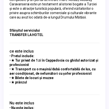
Caravanserai este un testament al istoriei bogate a Turciei 
şi este o atracţie turistică populară, oferind vizitatorilor o 
privire asupra schimburilor comerciale şi culturale vibrante 
care au avut loc odată de-a lungul Drumului Mătăsii.
Sfârşitul serviciului
TRANSFER LA HOTEL
ce este inclus
Pretul include:
★ Tur privat de 1 zi în Cappadocia cu ghidul autorizat și
profesionist
★ Transport cu o mașină/dubă confortabilă de lux, cu
aer condiționat, de nefumători cu șofer profesionist
★ Bilete de locuri și muzee
★ prânzul
Nu este inclus
Nu este inclus: