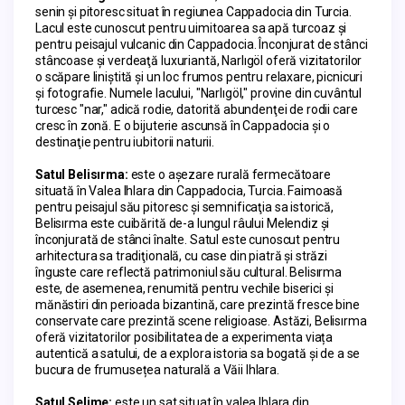
senin și pitoresc situat în regiunea Cappadocia din Turcia. 
Lacul este cunoscut pentru uimitoarea sa apă turcoaz și 
pentru peisajul vulcanic din Cappadocia. Înconjurat de stânci 
stâncoase şi verdeaţă luxuriantă, Narlıgöl oferă vizitatorilor 
o scăpare liniştită şi un loc frumos pentru relaxare, picnicuri 
şi fotografie. Numele lacului, "Narlıgöl," provine din cuvântul 
turcesc "nar," adică rodie, datorită abundenţei de rodii care 
cresc în zonă. E o bijuterie ascunsă în Cappadocia şi o 
destinaţie pentru iubitorii naturii.
Satul Belisırma: 
este o aşezare rurală fermecătoare 
situată în Valea Ihlara din Cappadocia, Turcia. Faimoasă 
pentru peisajul său pitoresc şi semnificaţia sa istorică, 
Belisırma este cuibărită de-a lungul râului Melendiz şi 
înconjurată de stânci înalte. Satul este cunoscut pentru 
arhitectura sa tradiţională, cu case din piatră şi străzi 
înguste care reflectă patrimoniul său cultural. Belisırma 
este, de asemenea, renumită pentru vechile biserici și 
mănăstiri din perioada bizantină, care prezintă fresce bine 
conservate care prezintă scene religioase. Astăzi, Belisırma 
oferă vizitatorilor posibilitatea de a experimenta viața 
autentică a satului, de a explora istoria sa bogată și de a se 
bucura de frumusețea naturală a Văii Ihlara.
Satul Selime: 
este un sat situat în valea Ihlara din 