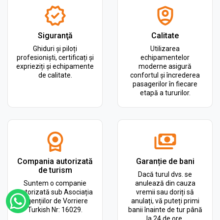
Siguranţă
Calitate
Ghiduri și piloți
Utilizarea
profesioniști, certificați și
echipamentelor
exprieziți și echipamente
moderne asigură
de calitate.
confortul și încrederea
pasagerilor în fiecare
etapă a tururilor.
Compania autorizată
Garanție de bani
de turism
Dacă turul dvs. se
Suntem o companie
anulează din cauza
autorizată sub Asociația
vremii sau doriți să
Agențiilor de Vorriere
anulați, vă puteți primi
Turkish Nr: 16029.
banii înainte de tur până
la 24 de ore.