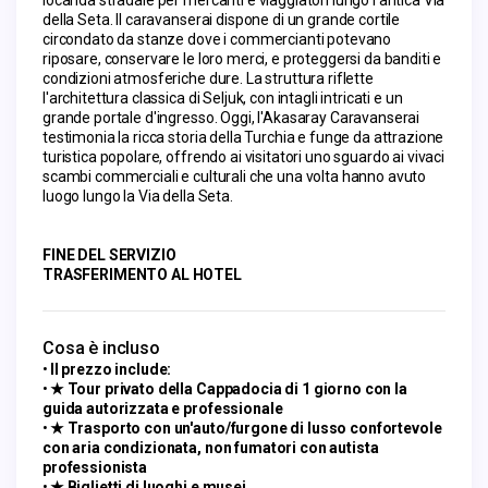
della Seta. Il caravanserai dispone di un grande cortile 
circondato da stanze dove i commercianti potevano 
riposare, conservare le loro merci, e proteggersi da banditi e 
condizioni atmosferiche dure. La struttura riflette 
l'architettura classica di Seljuk, con intagli intricati e un 
grande portale d'ingresso. Oggi, l'Akasaray Caravanserai 
testimonia la ricca storia della Turchia e funge da attrazione 
turistica popolare, offrendo ai visitatori uno sguardo ai vivaci 
scambi commerciali e culturali che una volta hanno avuto 
luogo lungo la Via della Seta.
FINE DEL SERVIZIO
TRASFERIMENTO AL HOTEL
Cosa è incluso
Il prezzo include:
★ Tour privato della Cappadocia di 1 giorno con la
guida autorizzata e professionale
★ Trasporto con un'auto/furgone di lusso confortevole
con aria condizionata, non fumatori con autista
professionista
★ Biglietti di luoghi e musei