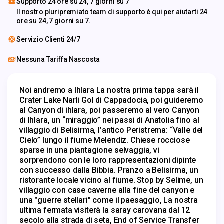
Supporto 24 ore su 24, 7 giorni su 7
Il nostro pluripremiato team di supporto è qui per aiutarti 24
ore su 24, 7 giorni su 7.
Servizio Clienti 24/7
Nessuna Tariffa Nascosta
Noi andremo a Ihlara La nostra prima tappa sarà il 
Crater Lake Narli Gol di Cappadocia, poi guideremo 
al Canyon di ihlara, poi passeremo al vero Canyon 
di Ihlara, un “miraggio” nei passi di Anatolia fino al 
villaggio di Belisirma, l’antico Peristrema: “Valle del 
Cielo” lungo il fiume Melendiz. Chiese rocciose 
sparse in una piantagione selvaggia, vi 
sorprendono con le loro rappresentazioni dipinte 
con successo dalla Bibbia. Pranzo a Belisirma, un 
ristorante locale vicino al fiume. Stop by Selime, un 
villaggio con case caverne alla fine del canyon e 
una "guerre stellari" come il paesaggio, La nostra 
ultima fermata visiterà la saray carovana dal 12 
secolo alla strada di seta, End of Service Transfer 