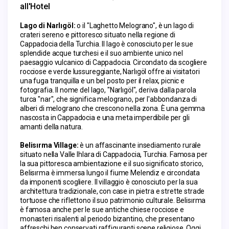
all'Hotel
Lago di Narlıgöl:
 o il "Laghetto Melograno", è un lago di 
crateri sereno e pittoresco situato nella regione di 
Cappadocia della Turchia. Il lago è conosciuto per le sue 
splendide acque turchesi e il suo ambiente unico nel 
paesaggio vulcanico di Cappadocia. Circondato da scogliere 
rocciose e verde lussureggiante, Narlıgöl offre ai visitatori 
una fuga tranquilla e un bel posto per il relax, picnic e 
fotografia. Il nome del lago, "Narlıgöl", deriva dalla parola 
turca "nar", che significa melograno, per l'abbondanza di 
alberi di melograno che crescono nella zona. È una gemma 
nascosta in Cappadocia e una meta imperdibile per gli 
amanti della natura.
Belisırma Village: 
è un affascinante insediamento rurale 
situato nella Valle Ihlara di Cappadocia, Turchia. Famosa per 
la sua pittoresca ambientazione e il suo significato storico, 
Belisırma è immersa lungo il fiume Melendiz e circondata 
da imponenti scogliere. Il villaggio è conosciuto per la sua 
architettura tradizionale, con case in pietra e strette strade 
tortuose che riflettono il suo patrimonio culturale. Belisırma 
è famosa anche per le sue antiche chiese rocciose e 
monasteri risalenti al periodo bizantino, che presentano 
affreschi ben conservati raffiguranti scene religiose. Oggi, 