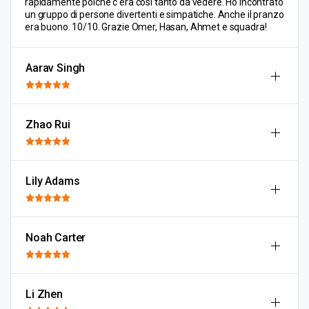
rapidamente poiché c'era così tanto da vedere. Ho incontrato
un gruppo di persone divertenti e simpatiche. Anche il pranzo
era buono. 10/10. Grazie Omer, Hasan, Ahmet e squadra!
Aarav Singh
Zhao Rui
Lily Adams
Noah Carter
Li Zhen