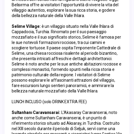
Belisırma offre ai visitatori l'opportunità di vivere la vita del 
villaggio autentico, esplorare la sua ricca storia, e godere 
della bellezza naturale della Valle Ihlara.
Selime Village: 
è un villaggio situato nella Valle Ihlara di 
Cappadocia, Turchia. Rinomato per il suo paesaggio 
mozzafiato e il suo significato storico, Selime è famosa per 
le sue notevoli formazioni rocciose, tra cui camini e 
scogliere tortuose. Il paese ospita l'imponente Cattedrale di 
Selime, una chiesa rocciosa risalente al periodo bizantino, 
che presenta intricati affreschi e dettagli architettonici. 
Selime è noto anche per le sue antiche abitazioni rocciose e 
complessi monastici, fornendo spunti nella ricca storia e 
patrimonio culturale della regione. I visitatori di Selime 
possono esplorare le affascinanti attrazioni del villaggio, 
fare escursioni lungo sentieri panoramici, e ammirare la 
bellezza naturale mozzafiato della Valle Ihlara.
LUNCH INCLUSO (solo DRINK EXTRA FEE)
Sultanhanı Caravansarai: 
L'Akasaray Caravanserai, noto 
anche come Sultanhanı Caravanserai, è un punto di 
riferimento storico situato ad Aksaray, in Turchia. Costruito 
nel XIII secolo durante il periodo di Seljuk, servì come una 
locanda stradale per mercanti e viaggiatori lungo l'antica Via 