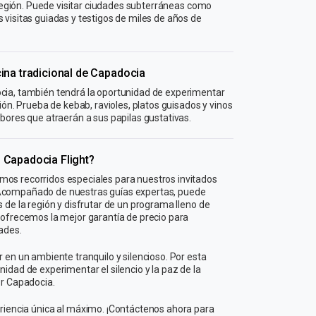
a región. Puede visitar ciudades subterráneas como
 visitas guiadas y testigos de miles de años de
ina tradicional de Capadocia
cia, también tendrá la oportunidad de experimentar
ión. Prueba de kebab, ravioles, platos guisados ​​y vinos
abores que atraerán a sus papilas gustativas.
 Capadocia Flight?
os recorridos especiales para nuestros invitados
Acompañado de nuestras guías expertas, puede
 de la región y disfrutar de un programa lleno de
 ofrecemos la mejor garantía de precio para
dades.
 en un ambiente tranquilo y silencioso. Por esta
idad de experimentar el silencio y la paz de la
or Capadocia.
iencia única al máximo. ¡Contáctenos ahora para