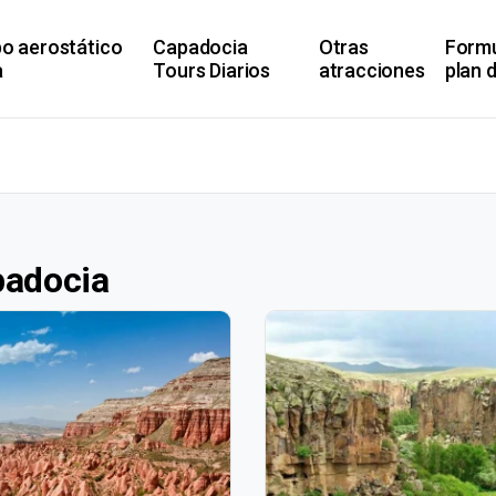
bo aerostático
Capadocia
Otras
Formu
a
Tours Diarios
atracciones
plan d
padocia