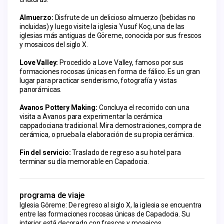
Almuerzo:
 Disfrute de un delicioso almuerzo (bebidas no 
incluidas) y luego visite la iglesia Yusuf Koç, una de las 
iglesias más antiguas de Göreme, conocida por sus frescos 
y mosaicos del siglo X.
Love Valley:
 Procedido a Love Valley, famoso por sus 
formaciones rocosas únicas en forma de fálico. Es un gran 
lugar para practicar senderismo, fotografía y vistas 
panorámicas.
Avanos Pottery Making:
 Concluya el recorrido con una 
visita a Avanos para experimentar la cerámica 
cappadociana tradicional. Mira demostraciones, compra de 
cerámica, o prueba la elaboración de su propia cerámica.
Fin del servicio:
 Traslado de regreso a su hotel para 
terminar su día memorable en Capadocia.
programa de viaje
Iglesia Göreme: De regreso al siglo X, la iglesia se encuentra
entre las formaciones rocosas únicas de Capadocia. Su
interior está decorado con frescos y mosaicos