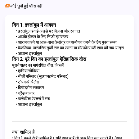
कोई छुपी हुई फीस नहीं
दिन 1: इस्तांबुल में आगमन
इस्तांबुल हवाई अड्डे पर मिलना और स्वागत
आपके होटल के लिए निजी ट्रांसफर
आराम करने या आस-पास के क्षेत्र का अन्वेषण करने के लिए मुक्त समय
वैकल्पिक: पारंपरिक तुर्की रात का खाना या बॉस्फोरस की शाम की नाव यात्रा
आवास: इस्तांबुल
दिन 2: पूरे दिन का इस्तांबुल ऐतिहासिक दौरा
पुराने शहर का मार्गदर्शित दौरा, जिसमें:
हागिया सोफिया
नीली मस्जिद (सुल्तानहमेट मस्जिद)
टोपकापी पैलेस
हिपोड्रोम स्क्वायर
ग्रैंड बाज़ार
पारंपरिक रेस्तरां में लंच
आवास: इस्तांबुल
क्या शामिल है
दिन 1 पहले से ही शामिल है। यदि आप चाहें तो अन्य दिन चुन सकते हैं। (आप