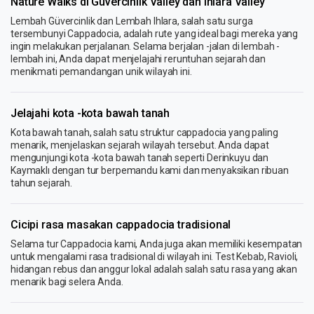
Nature Walks di Güvercinlik Valley dan Ihlara Valley
Lembah Güvercinlik dan Lembah Ihlara, salah satu surga
tersembunyi Cappadocia, adalah rute yang ideal bagi mereka yang
ingin melakukan perjalanan. Selama berjalan -jalan di lembah -
lembah ini, Anda dapat menjelajahi reruntuhan sejarah dan
menikmati pemandangan unik wilayah ini.
Jelajahi kota -kota bawah tanah
Kota bawah tanah, salah satu struktur cappadocia yang paling
menarik, menjelaskan sejarah wilayah tersebut. Anda dapat
mengunjungi kota -kota bawah tanah seperti Derinkuyu dan
Kaymaklı dengan tur berpemandu kami dan menyaksikan ribuan
tahun sejarah.
Cicipi rasa masakan cappadocia tradisional
Selama tur Cappadocia kami, Anda juga akan memiliki kesempatan
untuk mengalami rasa tradisional di wilayah ini. Test Kebab, Ravioli,
hidangan rebus dan anggur lokal adalah salah satu rasa yang akan
menarik bagi selera Anda.