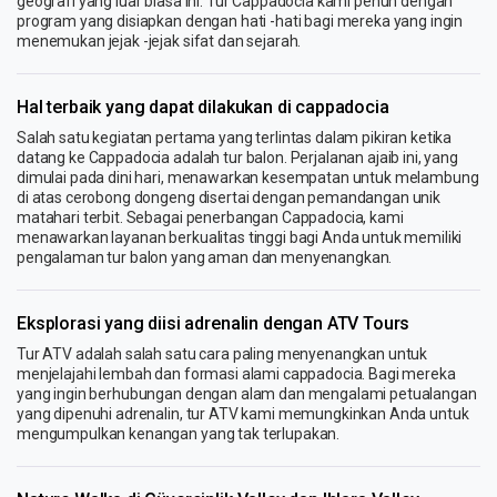
geografi yang luar biasa ini. Tur Cappadocia kami penuh dengan
program yang disiapkan dengan hati -hati bagi mereka yang ingin
menemukan jejak -jejak sifat dan sejarah.
Hal terbaik yang dapat dilakukan di cappadocia
Salah satu kegiatan pertama yang terlintas dalam pikiran ketika
datang ke Cappadocia adalah tur balon. Perjalanan ajaib ini, yang
dimulai pada dini hari, menawarkan kesempatan untuk melambung
di atas cerobong dongeng disertai dengan pemandangan unik
matahari terbit. Sebagai penerbangan Cappadocia, kami
menawarkan layanan berkualitas tinggi bagi Anda untuk memiliki
pengalaman tur balon yang aman dan menyenangkan.
Eksplorasi yang diisi adrenalin dengan ATV Tours
Tur ATV adalah salah satu cara paling menyenangkan untuk
menjelajahi lembah dan formasi alami cappadocia. Bagi mereka
yang ingin berhubungan dengan alam dan mengalami petualangan
yang dipenuhi adrenalin, tur ATV kami memungkinkan Anda untuk
mengumpulkan kenangan yang tak terlupakan.