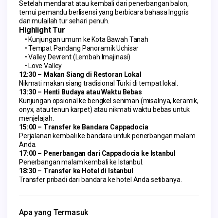
Setelah mendarat atau kembali dari penerbangan balon, 
temui pemandu berlisensi yang berbicara bahasa Inggris 
dan mulailah tur sehari penuh.
Highlight Tur
Kunjungan umum ke Kota Bawah Tanah
Tempat Pandang Panoramik Uchisar
Valley Devrent (Lembah Imajinasi)
Love Valley
12:30 – Makan Siang di Restoran Lokal
Nikmati makan siang tradisional Turki di tempat lokal.
13:30 – Henti Budaya atau Waktu Bebas
Kunjungan opsional ke bengkel seniman (misalnya, keramik, 
onyx, atau tenun karpet) atau nikmati waktu bebas untuk 
menjelajah.
15:00 – Transfer ke Bandara Cappadocia
Perjalanan kembali ke bandara untuk penerbangan malam 
Anda.
17:00 – Penerbangan dari Cappadocia ke Istanbul
Penerbangan malam kembali ke Istanbul.
18:30 – Transfer ke Hotel di Istanbul
Transfer pribadi dari bandara ke hotel Anda setibanya.
Apa yang Termasuk