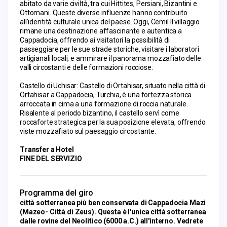
abitato da varie civiltà, tra cui Hittites, Persiani, Bizantini e 
Ottomani. Queste diverse influenze hanno contribuito 
all'identità culturale unica del paese. Oggi, Cemil Il villaggio 
rimane una destinazione affascinante e autentica a 
Cappadocia, offrendo ai visitatori la possibilità di 
passeggiare per le sue strade storiche, visitare i laboratori 
artigianali locali, e ammirare il panorama mozzafiato delle 
valli circostanti e delle formazioni rocciose.
Castello di Uchisar: Castello di Ortahisar, situato nella città di 
Ortahisar a Cappadocia, Turchia, è una fortezza storica 
arroccata in cima a una formazione di roccia naturale. 
Risalente al periodo bizantino, il castello servì come 
roccaforte strategica per la sua posizione elevata, offrendo 
viste mozzafiato sul paesaggio circostante.
Transfer a Hotel
FINE DEL SERVIZIO
Programma del giro
città sotterranea più ben conservata di Cappadocia Mazi
(Mazeo- Città di Zeus). Questa è l'unica città sotterranea
dalle rovine del Neolitico (6000 a.C.) all'interno. Vedrete