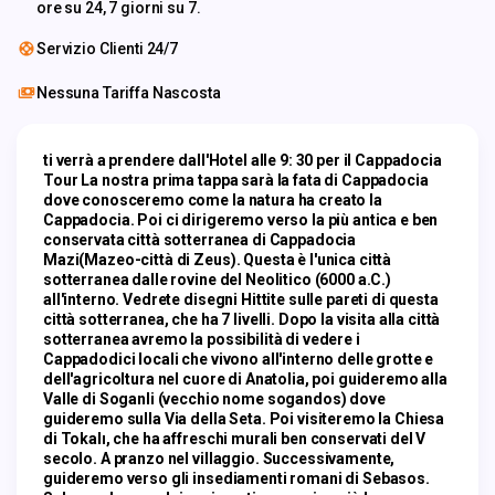
ore su 24, 7 giorni su 7.
Servizio Clienti 24/7
Nessuna Tariffa Nascosta
ti verrà a prendere dall'Hotel alle 9: 30 per il Cappadocia 
Tour La nostra prima tappa sarà la fata di Cappadocia 
dove conosceremo come la natura ha creato la 
Cappadocia. Poi ci dirigeremo verso la più antica e ben 
conservata città sotterranea di Cappadocia 
Mazi(Mazeo-città di Zeus). Questa è l'unica città 
sotterranea dalle rovine del Neolitico (6000 a.C.) 
all'interno. Vedrete disegni Hittite sulle pareti di questa 
città sotterranea, che ha 7 livelli. Dopo la visita alla città 
sotterranea avremo la possibilità di vedere i 
Cappadodici locali che vivono all'interno delle grotte e 
dell'agricoltura nel cuore di Anatolia, poi guideremo alla 
Valle di Soganli (vecchio nome sogandos) dove 
guideremo sulla Via della Seta. Poi visiteremo la Chiesa 
di Tokalı, che ha affreschi murali ben conservati del V 
secolo. A pranzo nel villaggio. Successivamente, 
guideremo verso gli insediamenti romani di Sebasos. 