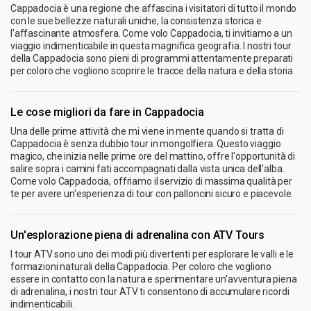
Cappadocia è una regione che affascina i visitatori di tutto il mondo
con le sue bellezze naturali uniche, la consistenza storica e
l'affascinante atmosfera. Come volo Cappadocia, ti invitiamo a un
viaggio indimenticabile in questa magnifica geografia. I nostri tour
della Cappadocia sono pieni di programmi attentamente preparati
per coloro che vogliono scoprire le tracce della natura e della storia.
Le cose migliori da fare in Cappadocia
Una delle prime attività che mi viene in mente quando si tratta di
Cappadocia è senza dubbio tour in mongolfiera. Questo viaggio
magico, che inizia nelle prime ore del mattino, offre l'opportunità di
salire sopra i camini fati accompagnati dalla vista unica dell'alba.
Come volo Cappadocia, offriamo il servizio di massima qualità per
te per avere un'esperienza di tour con palloncini sicuro e piacevole.
Un'esplorazione piena di adrenalina con ATV Tours
I tour ATV sono uno dei modi più divertenti per esplorare le valli e le
formazioni naturali della Cappadocia. Per coloro che vogliono
essere in contatto con la natura e sperimentare un'avventura piena
di adrenalina, i nostri tour ATV ti consentono di accumulare ricordi
indimenticabili.