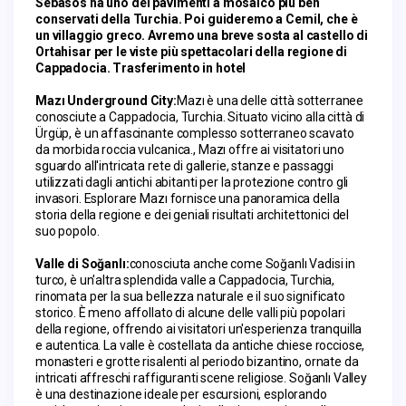
Sebasos ha uno dei pavimenti a mosaico più ben 
conservati della Turchia. Poi guideremo a Cemil, che è 
un villaggio greco. Avremo una breve sosta al castello di 
Ortahisar per le viste più spettacolari della regione di 
Cappadocia. Trasferimento in hotel
Mazı Underground City:
Mazı è una delle città sotterranee 
conosciute a Cappadocia, Turchia. Situato vicino alla città di 
Ürgüp, è un affascinante complesso sotterraneo scavato 
da morbida roccia vulcanica., Mazı offre ai visitatori uno 
sguardo all'intricata rete di gallerie, stanze e passaggi 
utilizzati dagli antichi abitanti per la protezione contro gli 
invasori. Esplorare Mazı fornisce una panoramica della 
storia della regione e dei geniali risultati architettonici del 
suo popolo.
Valle di Soğanlı:
conosciuta anche come Soğanlı Vadisi in 
turco, è un'altra splendida valle a Cappadocia, Turchia, 
rinomata per la sua bellezza naturale e il suo significato 
storico. È meno affollato di alcune delle valli più popolari 
della regione, offrendo ai visitatori un'esperienza tranquilla 
e autentica. La valle è costellata da antiche chiese rocciose, 
monasteri e grotte risalenti al periodo bizantino, ornate da 
intricati affreschi raffiguranti scene religiose. Soğanlı Valley 
è una destinazione ideale per escursioni, esplorando 