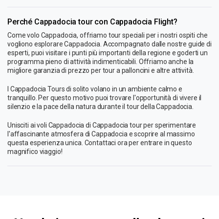
Perché Cappadocia tour con Cappadocia Flight?
Come volo Cappadocia, offriamo tour speciali per i nostri ospiti che
vogliono esplorare Cappadocia. Accompagnato dalle nostre guide di
esperti, puoi visitare i punti più importanti della regione e goderti un
programma pieno di attività indimenticabili. Offriamo anche la
migliore garanzia di prezzo per tour a palloncini e altre attività.
I Cappadocia Tours di solito volano in un ambiente calmo e
tranquillo. Per questo motivo puoi trovare l'opportunità di vivere il
silenzio e la pace della natura durante il tour della Cappadocia.
Unisciti ai voli Cappadocia di Cappadocia tour per sperimentare
l'affascinante atmosfera di Cappadocia e scoprire al massimo
questa esperienza unica. Contattaci ora per entrare in questo
magnifico viaggio!