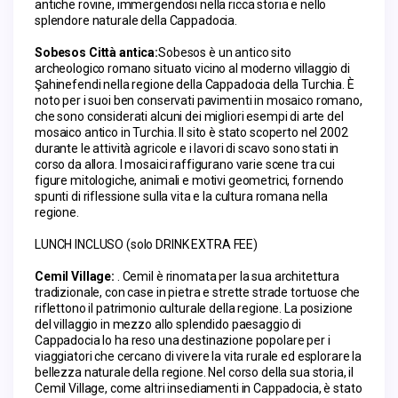
antiche rovine, immergendosi nella ricca storia e nello 
splendore naturale della Cappadocia.
Sobesos Città antica:
Sobesos è un antico sito 
archeologico romano situato vicino al moderno villaggio di 
Şahinefendi nella regione della Cappadocia della Turchia. È 
noto per i suoi ben conservati pavimenti in mosaico romano, 
che sono considerati alcuni dei migliori esempi di arte del 
mosaico antico in Turchia. Il sito è stato scoperto nel 2002 
durante le attività agricole e i lavori di scavo sono stati in 
corso da allora. I mosaici raffigurano varie scene tra cui 
figure mitologiche, animali e motivi geometrici, fornendo 
spunti di riflessione sulla vita e la cultura romana nella 
regione.
LUNCH INCLUSO (solo DRINK EXTRA FEE)
Cemil Village: 
. Cemil è rinomata per la sua architettura 
tradizionale, con case in pietra e strette strade tortuose che 
riflettono il patrimonio culturale della regione. La posizione 
del villaggio in mezzo allo splendido paesaggio di 
Cappadocia lo ha reso una destinazione popolare per i 
viaggiatori che cercano di vivere la vita rurale ed esplorare la 
bellezza naturale della regione. Nel corso della sua storia, il 
Cemil Village, come altri insediamenti in Cappadocia, è stato 