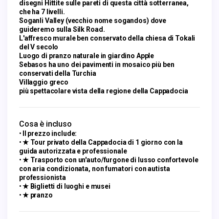
disegni Hittite sulle pareti di questa città sotterranea,
che ha 7 livelli.
Soganli Valley (vecchio nome sogandos) dove
guideremo sulla Silk Road.
L'affresco murale ben conservato della chiesa di Tokali
del V secolo
Luogo di pranzo naturale in giardino Apple
Sebasos ha uno dei pavimenti in mosaico più ben
conservati della Turchia
Villaggio greco
più spettacolare vista della regione della Cappadocia
Cosa è incluso
Il prezzo include:
★ Tour privato della Cappadocia di 1 giorno con la
guida autorizzata e professionale
★ Trasporto con un'auto/furgone di lusso confortevole
con aria condizionata, non fumatori con autista
professionista
★ Biglietti di luoghi e musei
★ pranzo