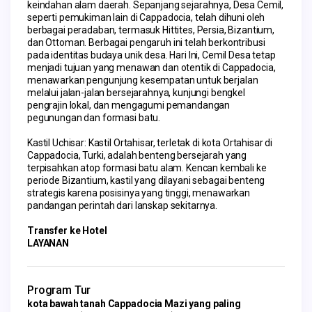
keindahan alam daerah. Sepanjang sejarahnya, Desa Cemil, 
seperti pemukiman lain di Cappadocia, telah dihuni oleh 
berbagai peradaban, termasuk Hittites, Persia, Bizantium, 
dan Ottoman. Berbagai pengaruh ini telah berkontribusi 
pada identitas budaya unik desa. Hari Ini, Cemil Desa tetap 
menjadi tujuan yang menawan dan otentik di Cappadocia, 
menawarkan pengunjung kesempatan untuk berjalan 
melalui jalan-jalan bersejarahnya, kunjungi bengkel 
pengrajin lokal, dan mengagumi pemandangan 
pegunungan dan formasi batu.
Kastil Uchisar: Kastil Ortahisar, terletak di kota Ortahisar di 
Cappadocia, Turki, adalah benteng bersejarah yang 
terpisahkan atop formasi batu alam. Kencan kembali ke 
periode Bizantium, kastil yang dilayani sebagai benteng 
strategis karena posisinya yang tinggi, menawarkan 
pandangan perintah dari lanskap sekitarnya.
Transfer ke Hotel
LAYANAN
Program Tur
kota bawah tanah Cappadocia Mazi yang paling