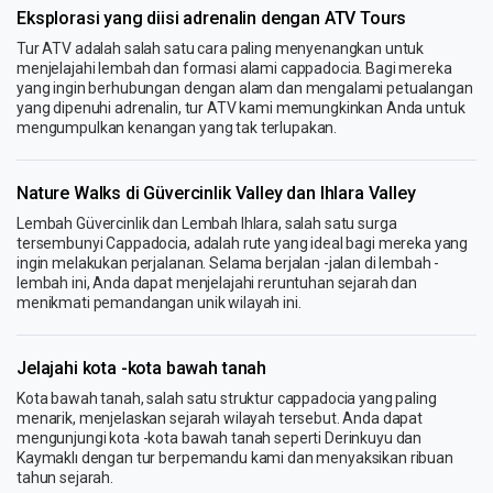
Eksplorasi yang diisi adrenalin dengan ATV Tours
Tur ATV adalah salah satu cara paling menyenangkan untuk
menjelajahi lembah dan formasi alami cappadocia. Bagi mereka
yang ingin berhubungan dengan alam dan mengalami petualangan
yang dipenuhi adrenalin, tur ATV kami memungkinkan Anda untuk
mengumpulkan kenangan yang tak terlupakan.
Nature Walks di Güvercinlik Valley dan Ihlara Valley
Lembah Güvercinlik dan Lembah Ihlara, salah satu surga
tersembunyi Cappadocia, adalah rute yang ideal bagi mereka yang
ingin melakukan perjalanan. Selama berjalan -jalan di lembah -
lembah ini, Anda dapat menjelajahi reruntuhan sejarah dan
menikmati pemandangan unik wilayah ini.
Jelajahi kota -kota bawah tanah
Kota bawah tanah, salah satu struktur cappadocia yang paling
menarik, menjelaskan sejarah wilayah tersebut. Anda dapat
mengunjungi kota -kota bawah tanah seperti Derinkuyu dan
Kaymaklı dengan tur berpemandu kami dan menyaksikan ribuan
tahun sejarah.