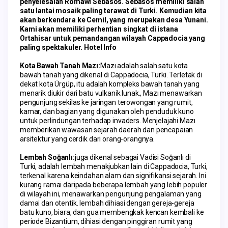
penyelesaian Romawi Sebasos. Sebasos memiliki salah 
satu lantai mosaik paling terawat di Turki. Kemudian kita 
akan berkendara ke Cemil, yang merupakan desa Yunani. 
Kami akan memiliki perhentian singkat di istana 
Ortahisar untuk pemandangan wilayah Cappadocia yang 
paling spektakuler. Hotel Info
Kota Bawah Tanah Mazı:
Mazı adalah salah satu kota 
bawah tanah yang dikenal di Cappadocia, Turki. Terletak di 
dekat kota Ürgüp, itu adalah kompleks bawah tanah yang 
menarik diukir dari batu vulkanik lunak., Mazı menawarkan 
pengunjung sekilas ke jaringan terowongan yang rumit, 
kamar, dan bagian yang digunakan oleh penduduk kuno 
untuk perlindungan terhadap invaders. Menjelajahi Mazı 
memberikan wawasan sejarah daerah dan pencapaian 
arsitektur yang cerdik dari orang-orangnya.
Lembah Soğanlı:
juga dikenal sebagai Vadisi Soğanlı di 
Turki, adalah lembah menakjubkan lain di Cappadocia, Turki, 
terkenal karena keindahan alam dan signifikansi sejarah. Ini 
kurang ramai daripada beberapa lembah yang lebih populer 
di wilayah ini, menawarkan pengunjung pengalaman yang 
damai dan otentik. lembah dihiasi dengan gereja-gereja 
batu kuno, biara, dan gua membengkak kencan kembali ke 
periode Bizantium, dihiasi dengan pinggiran rumit yang 