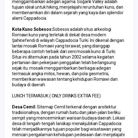
menggambarkan adegan agama. Soğanlı Valley adalah 
tujuan ideal untuk hiking, menjelajahi reruntuhan kuno, dan 
membenamkan diri dalam sejarah yang kaya dan splendor 
alami Cappadocia.
Kota Kuno Sobesos:
Sobesos adalah situs arkeologi 
Romawi kuno yang terletak di dekat desa modern 
Şahinefendi di wilayah Cappadocia Turki. Ini dikenal dengan 
lantai mosaik Romawi yang terawat, yang dianggap 
beberapa contoh terbaik dari seni mosaik kuno di Turki. 
Situs ini ditemukan pada tahun 2002 selama kegiatan 
pertanian dan pekerjaan penggalian telah berlangsung 
sejak itu. mosaik menggambarkan berbagai adegan 
termasuk angka mitos, hewan, dan pola geometris, 
memberikan wawasan tentang kehidupan Romawi dan 
budaya di daerah.
LUNCH TERMASUK ( ONLY DRINKS EXTRA FEE)
Desa Cemil: 
Sitemap Cemil terkenal dengan arsitektur 
tradisionalnya, dengan rumah batu dan jalan-jalan berliku 
sempit yang mencerminkan warisan budaya daerah. Lokasi 
desa di tengah-tengah lanskap menakjubkan Cappadocia 
telah menjadikannya tujuan populer bagi wisatawan yang 
mencari pengalaman kehidupan pedesaan dan menjelajahi 