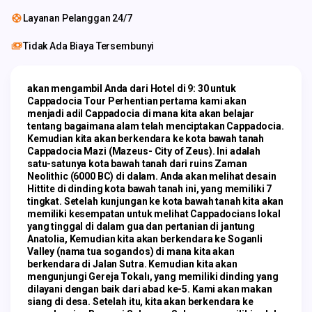
Layanan Pelanggan 24/7
Tidak Ada Biaya Tersembunyi
akan mengambil Anda dari Hotel di 9: 30 untuk 
Cappadocia Tour Perhentian pertama kami akan 
menjadi adil Cappadocia di mana kita akan belajar 
tentang bagaimana alam telah menciptakan Cappadocia. 
Kemudian kita akan berkendara ke kota bawah tanah 
Cappadocia Mazi (Mazeus- City of Zeus). Ini adalah 
satu-satunya kota bawah tanah dari ruins Zaman 
Neolithic (6000 BC) di dalam. Anda akan melihat desain 
Hittite di dinding kota bawah tanah ini, yang memiliki 7 
tingkat. Setelah kunjungan ke kota bawah tanah kita akan 
memiliki kesempatan untuk melihat Cappadocians lokal 
yang tinggal di dalam gua dan pertanian di jantung 
Anatolia, Kemudian kita akan berkendara ke Soganli 
Valley (nama tua sogandos) di mana kita akan 
berkendara di Jalan Sutra. Kemudian kita akan 
mengunjungi Gereja Tokalı, yang memiliki dinding yang 
dilayani dengan baik dari abad ke-5. Kami akan makan 
siang di desa. Setelah itu, kita akan berkendara ke 