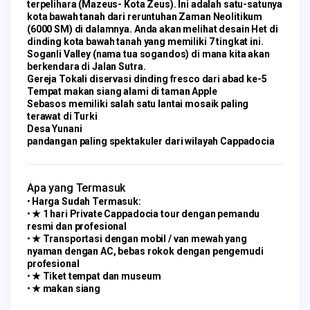
terpelihara (Mazeus- Kota Zeus). Ini adalah satu-satunya
kota bawah tanah dari reruntuhan Zaman Neolitikum
(6000 SM) di dalamnya. Anda akan melihat desain Het di
dinding kota bawah tanah yang memiliki 7 tingkat ini.
Soganli Valley (nama tua sogandos) di mana kita akan
berkendara di Jalan Sutra.
Gereja Tokali diservasi dinding fresco dari abad ke-5
Tempat makan siang alami di taman Apple
Sebasos memiliki salah satu lantai mosaik paling
terawat di Turki
Desa Yunani
pandangan paling spektakuler dari wilayah Cappadocia
Apa yang Termasuk
Harga Sudah Termasuk:
★ 1 hari Private Cappadocia tour dengan pemandu
resmi dan profesional
★ Transportasi dengan mobil / van mewah yang
nyaman dengan AC, bebas rokok dengan pengemudi
profesional
★ Tiket tempat dan museum
★ makan siang