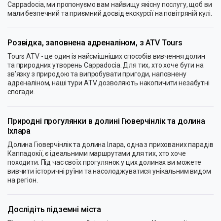
Cappadocia, ми пропонуємо вам найвищу якісну послугу, щоб ви
мали безпечний та приємний досвід екскурсії на повітряній кулі.
Розвідка, заповнена адреналіном, з ATV Tours
Tours ATV - це один із найсмішніших способів вивчення долин
та природних утворень Cappadocia. Для тих, хто хоче бути на
зв’язку з природою та випробувати пригоди, наповнену
адреналіном, наші тури ATV дозволяють накопичити незабутні
спогади.
Природні прогулянки в долині Гюверчінлік та долина
Іхлара
Долина Гюверчінлік та долина Ілара, одна з прихованих парадів
Каппадокії, є ідеальними маршрутами для тих, хто хоче
походити. Під час своїх прогулянок у цих долинах ви можете
вивчити історичні руїни та насолоджуватися унікальним видом
на регіон.
Дослідіть підземні міста