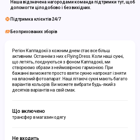
Наша відзначена нагородами команда підтримки тут, щоб
допомогти цілодобово і без вихідних.
Підтримка клієнтів 24/7
Без прихованих зборів
Регіон Каппадокії з кожним днем стає все більш 
активним. Останнім з них є Flying Dress. Коли наші сукні, 
що летять, поєднуються з фоном Каппадокії, ми 
створюємо образи з неймовірною гармонією. При 
бажанні ви можете просто взяти сукню напрокат і зняти 
на власний фотоапарат. Наші літаючі сукні мають багато 
варіантів кольорів. Ви можете вибрати будь-який з 
десятків варіантів на свій смак.
Що включено
трансфер в магазин одягу
Не входить