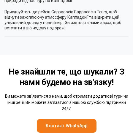
природи під час туру по Каппадокії.
Приєднуйтесь до рейсів Cappadocia Cappadocia Tours, щоб
відчути захоплюючу атмосферу Каппадокії та відкрити цей
унікальний досвід у повній мірі. Зв’яжіться з нами зараз, щоб
вступити в цю чудову подорож!
Не знайшли те, що шукали? З
нами
будемо на зв'язку!
Ви можете зв'язатися з нами, щоб отримати додаткові тури чи
інші речі. Ви можете зв’язатися з нашою службою підтримки
24/7.
Контакт WhatsApp