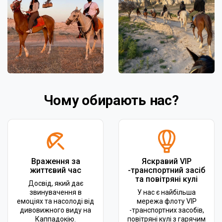
Чому обирають нас?
Враження за
Яскравий VIP
життєвий час
-транспортний засіб
та повітряні кулі
Досвід, який дає
звинувачення в
У нас є найбільша
емоціях та насолоді від
мережа флоту VIP
дивовижного виду на
-транспортних засобів,
Каппадокію.
повітряні кулі з гарячим