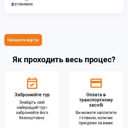
фотознімок
Написати відгук
Як проходить весь процес?
Забронюйте тур
Оплата в
транспортному
Знайдіть свій
засобі
найкращий тур і
забронюйте його
Ви можете заплатити
безкоштовно.
готівкою, коли ми
приїдемо за вами.