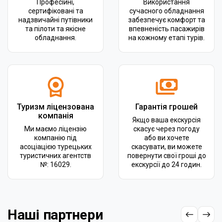
Професійні,
Використання
сертифіковані та
сучасного обладнання
надзвичайні путівники
забезпечує комфорт та
та пілоти та якісне
впевненість пасажирів
обладнання.
на кожному етапі турів.
Туризм ліцензована
Гарантія грошей
компанія
Якщо ваша екскурсія
Ми маємо ліцензію
скасує через погоду
компанію під
або ви хочете
асоціацією турецьких
скасувати, ви можете
туристичних агентств
повернути свої гроші до
№: 16029.
екскурсії до 24 годин.
Наші партнери