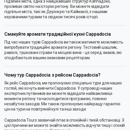
Підземні міста, одна з найцікавіших структур Каппадокії,
проливає світло на історію регіону. Ви можете відвідати
підпільні міста, такі як Дерінкую та Каймаклі, з нашими
керованими турами та свідком тисячі років історії.
Смакуйте аромати традиційної кухні Cappadocia
Під час наших турів Cappadocia ви також матимете можливість
випробувати традиційні аромати регіону. Тестовий шашлик,
равіолі, тушковані страви та місцеві вина - це серед смаків, які
сподобаються вашим смаковим рецепторам.
Чому тур Cappadocia з рейсом Cappadocia?
Як рейс Cappadocia, ми пропонуємо спеціальні тури для наших
гостей, які хочуть вивчити Cappadocia. У супроводі наших
експертних путівників ви можете відвідати найважливіші
моменти регіону та насолодитися програмою, повною
незабутніх заходів. Ми також пропонуємо найкращу гарантію
цін на тури на повітряній кулі та інші заходи.
Cappadocia Tours зазвичай літає в спокійній і тихій обстановці. З
цієї причини ви можете знайти можливість відчути тишу і спокій