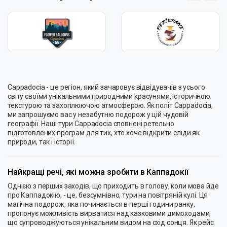
Cappadocia - це регіон, який зачаровує відвідувачів з усього
світу своїми унікальними природними красунями, історичною
текстурою та захоплюючою атмосферою. Як політ Cappadocia,
ми запрошуємо вас у незабутню подорож у цій чудовій
географії. Наші тури Cappadocia сповнені ретельно
підготовлених програм для тих, хто хоче відкрити сліди як
природи, так і історії.
Найкращі речі, які можна зробити в Каппадокії
Однією з перших заходів, що приходить в голову, коли мова йде
про Каппадокію, - це, безсумнівно, тури на повітряній кулі. Ця
магічна подорож, яка починається в перші години ранку,
пропонує можливість вирватися над казковими димоходами,
що супроводжуються унікальним видом на схід сонця. Як рейс