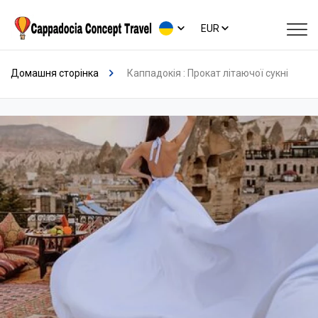
EUR
Домашня сторінка
Каппадокія : Прокат літаючої сукні