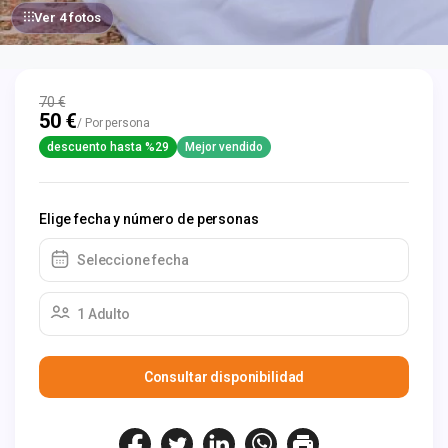
Ver 4 fotos
70 €
50 €
/ Por persona
descuento hasta %29
Mejor vendido
Elige fecha y número de personas
Seleccione fecha
1 Adulto
Consultar disponibilidad