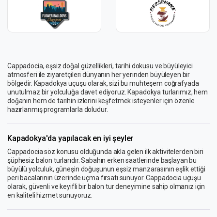
Cappadocia, eşsiz doğal güzellikleri, tarihi dokusu ve büyüleyici
atmosferi ile ziyaretçileri dünyanın her yerinden büyüleyen bir
bölgedir. Kapadokya uçuşu olarak, sizi bu muhteşem coğrafyada
unutulmaz bir yolculuğa davet ediyoruz. Kapadokya turlarımız, hem
doğanın hem de tarihin izlerini keşfetmek isteyenler için özenle
hazırlanmış programlarla doludur.
Kapadokya'da yapılacak en iyi şeyler
Cappadocia söz konusu olduğunda akla gelen ilk aktivitelerden biri
şüphesiz balon turlarıdır. Sabahın erken saatlerinde başlayan bu
büyülü yolculuk, güneşin doğuşunun eşsiz manzarasının eşlik ettiği
peri bacalarının üzerinde uçma fırsatı sunuyor. Cappadocia uçuşu
olarak, güvenli ve keyifli bir balon tur deneyimine sahip olmanız için
en kaliteli hizmet sunuyoruz.