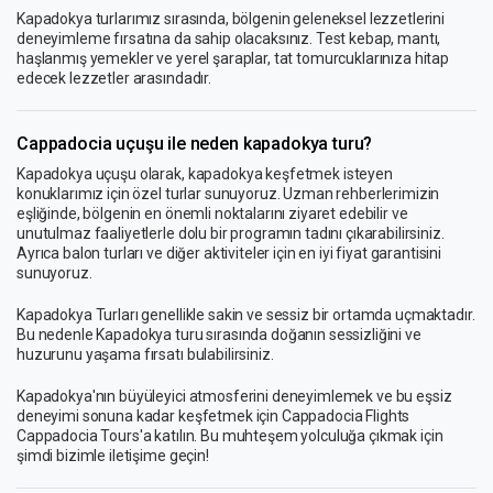
Kapadokya turlarımız sırasında, bölgenin geleneksel lezzetlerini
deneyimleme fırsatına da sahip olacaksınız. Test kebap, mantı,
haşlanmış yemekler ve yerel şaraplar, tat tomurcuklarınıza hitap
edecek lezzetler arasındadır.
Cappadocia uçuşu ile neden kapadokya turu?
Kapadokya uçuşu olarak, kapadokya keşfetmek isteyen
konuklarımız için özel turlar sunuyoruz. Uzman rehberlerimizin
eşliğinde, bölgenin en önemli noktalarını ziyaret edebilir ve
unutulmaz faaliyetlerle dolu bir programın tadını çıkarabilirsiniz.
Ayrıca balon turları ve diğer aktiviteler için en iyi fiyat garantisini
sunuyoruz.
Kapadokya Turları genellikle sakin ve sessiz bir ortamda uçmaktadır.
Bu nedenle Kapadokya turu sırasında doğanın sessizliğini ve
huzurunu yaşama fırsatı bulabilirsiniz.
Kapadokya'nın büyüleyici atmosferini deneyimlemek ve bu eşsiz
deneyimi sonuna kadar keşfetmek için Cappadocia Flights
Cappadocia Tours'a katılın. Bu muhteşem yolculuğa çıkmak için
şimdi bizimle iletişime geçin!