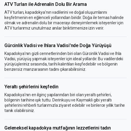
ATV Turları ile Adrenalin Dolu Bir Arama
ATV turları, kapadokya'nın vadilerini ve doğal oluşumlarını
keşfetmenin en eğlenceli yollarından biridir. Doğa ile temas halinde
olmak ve adrenalin dolu bir macerayı deneyimlemek isteyenler için
ATV turlarımız unutulmaz anılar biriktirmenize izin verir.
Gürcinlik Vadisi ve Ihlara Vadisi'nde Doğa Yürüyüşü
Kapadokya'nın gizli cennetlerinden biri olan Gürcinlik Vadisi ve Ihla
Vadisi, yürüyüş yapmak isteyenler için ideal yollardır. Bu vadilerdeki
yürüyüşleriniz sırasında, tarihi kalıntıları keşfedebilir ve bölgenin
benzersiz manzarasının tadını çıkarabilirsiniz.
Yeraltı şehirlerini keşfedin
Kapadokya'nın en ilginç yapılarından biri olan yeraltı şehirleri,
bölgenin tarihine ışık tuttu. Derinkuyu ve Kaymakli gibi yeraltı
şehirlerini rehberli turlarımızla ziyaret edebilir ve binlerce yıllık tarihe
tanık olabilirsiniz.
Geleneksel kapadokya mutfağının lezzetlerini tadın