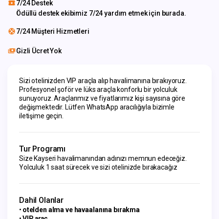
7/24 Destek
Ödüllü destek ekibimiz 7/24 yardım etmek için burada.
7/24 Müşteri Hizmetleri
Gizli Ücret Yok
Sizi otelinizden VIP araçla alıp havalimanına bırakıyoruz. 
Profesyonel şoför ve lüks araçla konforlu bir yolculuk 
sunuyoruz. Araçlarımız ve fiyatlarımız kişi sayısına göre 
değişmektedir. Lütfen WhatsApp aracılığıyla bizimle 
iletişime geçin.
Tur Programı
Size Kayseri havalimanından adınızı memnun edeceğiz.
Yolculuk 1 saat sürecek ve sizi otelinizde bırakacağız
Dahil Olanlar
otelden alma ve havaalanına bırakma
VIP
araç