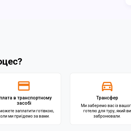
оцес?
плата в транспортному
Трансфер
засобі
Ми заберемо вас із вашо
можете заплатити готівкою,
готелю для туру, який ви
коли ми приїдемо за вами.
забронювали.