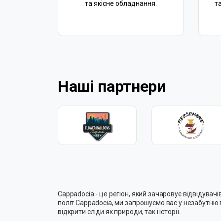
та якісне обладнання.
т
Наші партнери
Cappadocia - це регіон, який зачаровує відвідува
політ Cappadocia, ми запрошуємо вас у незабутню п
відкрити сліди як природи, так і історії.