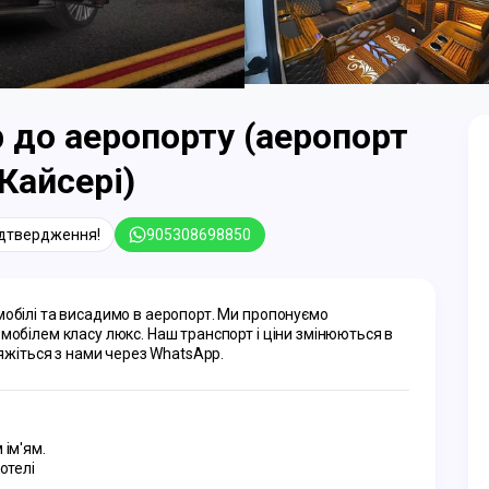
 до аеропорту (аеропорт
Кайсері)
ідтвердження!
905308698850
мобілі та висадимо в аеропорт. Ми пропонуємо 
мобілем класу люкс. Наш транспорт і ціни змінюються в 
'яжіться з нами через WhatsApp.
 ім'ям.
отелі