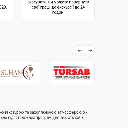
скасувати, ви можете повернути
029.
свої гроші до екскурсії до 24
годин.
ичною текстурою та захоплюючою атмосферою. Як
льно підготовлених програм для тих, хто хоче