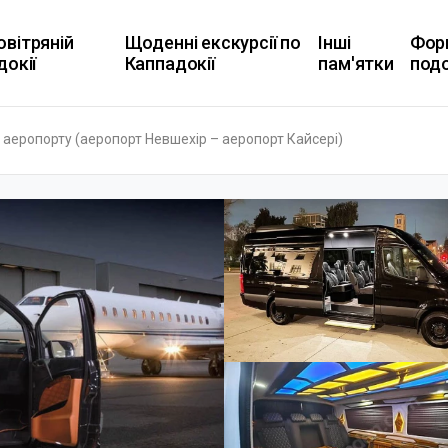
овітряній
Щоденні екскурсії по
Інші
Фор
докії
Каппадокії
пам'ятки
под
 аеропорту (аеропорт Невшехір – аеропорт Кайсері)