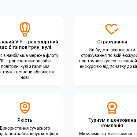
равий VIP -транспортний
Страхування
засіб та повітряні кулі
Ви будете охоплювати
ас є найбільша мережа флоту
страхування по всій екскурс
VIP -транспортних засобів,
повітряною кулею та звича
повітряні кулі з гарячим
екскурсією від початку до кі
вітрям, і всі вони абсолютно
нові.
Якість
Туризм ліцензована
компанія
Використання сучасного
аднання забезпечує комфорт
Ми маємо ліцензію компанію