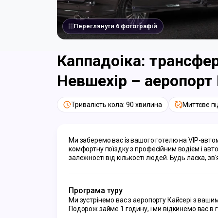
Переглянути 6 фотографій
Каппадоіка: трансфер
Невшехір – аеропорт 
Тривалість кола: 90 хвилина
Миттєве п
Ми заберемо вас із вашого готелю на VIP-авто
комфортну поїздку з професійним водієм і авто
залежності від кількості людей. Будь ласка, зв
Програма туру
Ми зустрінемо вас з аеропорту Кайсері з вашим
Подорож займе 1 годину, і ми відкинемо вас в г