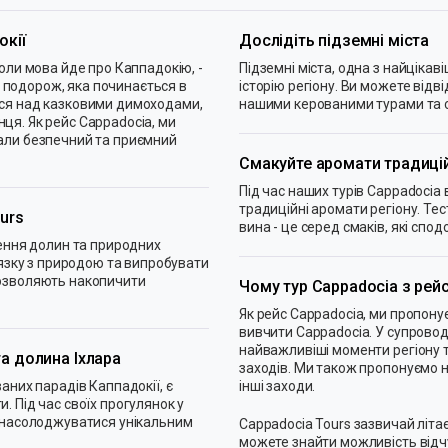
окії
Дослідіть підземні міста
коли мова йде про Каппадокію, -
Підземні міста, одна з найцікав
на подорож, яка починається в
історію регіону. Ви можете відві
ися над казковими димоходами,
нашими керованими турами та сві
ця. Як рейс Cappadocia, ми
мали безпечний та приємний
Смакуйте аромати традицій
Під час наших турів Cappadoci
традиційні аромати регіону. Тес
urs
вина - це серед смаків, які с
чення долин та природних
’язку з природою та випробувати
дозволяють накопичити
Чому тур Cappadocia з рей
Як рейс Cappadocia, ми пропонує
вивчити Cappadocia. У супровод
найважливіші моменти регіону 
та долина Іхлара
заходів. Ми також пропонуємо на
аних парадів Каппадокії, є
інші заходи.
. Під час своїх прогулянок у
а насолоджуватися унікальним
Cappadocia Tours зазвичай літає 
можете знайти можливість відчут