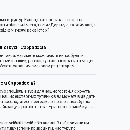
іших структур Каппадокії, проливає світло на
дати підпільні міста, такі як Дерінкую та Каймаклі, з
дком тисячі років історії.
ної кухні Cappadocia
a ви також матимете можливість випробувати
товий шашлик, равіолі, тушковані страви та місцеві
подобаються вашим смаковим рецепторам.
сом Cappadocia?
мо спеціальні тури для наших гостей, які хочуть
і наших експертних путівників ви можете відвідати
та насолодитися програмою, повною незабутніх
йкращу гарантію цін на тури на повітряній кулі та
в спокійній і тихій обстановці. З цієї причини ви
и тишу і спокій природи під час туру по