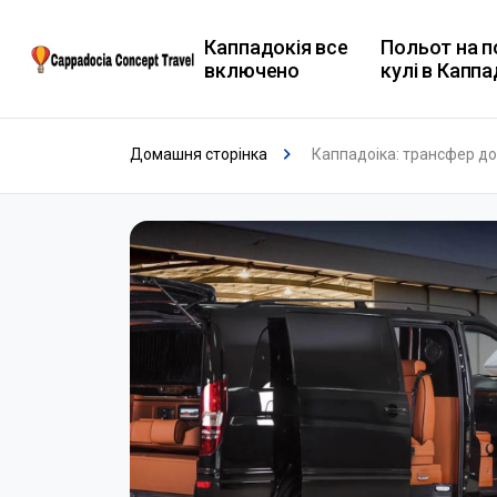
Каппадокія все
Польот на п
включено
кулі в Каппа
Домашня сторінка
Каппадоіка: трансфер до