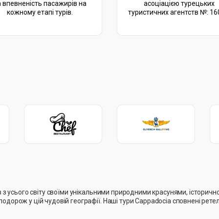
а впевненість пасажирів на
асоціацією турецьких
кожному етапі турів.
туристичних агентств №: 16
чів з усього світу своїми унікальними природними красунями, істор
одорож у цій чудовій географії. Наші тури Cappadocia сповнені рете