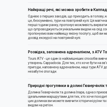
Найкращі речі, які можна зробити в Каппад
Однією з перших заходів, що приходить в голову, 
це, безсумнівно, тури на повітряній кулі. Ця магіч
перші години ранку, пропонує можливість вирват
що супроводжуються унікальним видом на схід сон
пропонуємо вам найвищу якісну послугу, щоб ви 
досвід екскурсії на повітряній кулі.
Розвідка, заповнена адреналіном, з ATV To
Tours ATV - це один із найсмішніших способів вив
утворень Cappadocia. Для тих, хто хоче бути на зв
пригоди, наповнену адреналіном, наші тури ATV 
незабутні спогади.
Природні прогулянки в долині Гюверчінлік 
Долина Гюверчінлік та долина Ілара, одна з прихов
ідеальними маршрутами для тих, хто хоче походити
цих долинах ви можете вивчити історичні руїни т
видом на регіон.