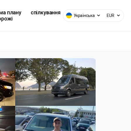
ма плану
спілкування
Українська
EUR
орожі