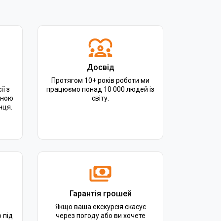
Досвід
Протягом 10+ років роботи ми
ії з
працюємо понад 10 000 людей із
йною
світу.
нця.
Гарантія грошей
Якщо ваша екскурсія скасує
 під
через погоду або ви хочете