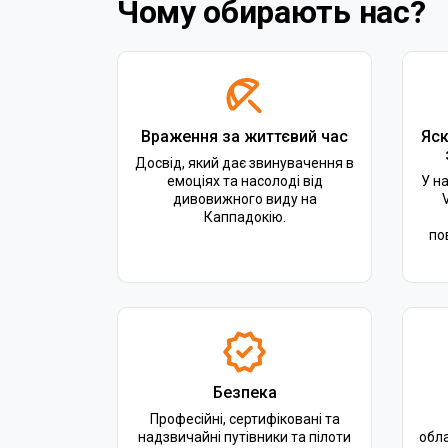
Чому обирають нас?
Враження за життєвий час
Яск
Досвід, який дає звинувачення в
емоціях та насолоді від
У н
дивовижного виду на
Каппадокію.
по
Безпека
Професійні, сертифіковані та
надзвичайні путівники та пілоти
обл