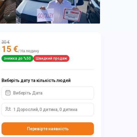
30 €
15 €
/ На людину
знижка до %50
Швидкий продаж
Виберіть дату та кількість людей
Виберіть Дата
1 Дорослий, 0 дитина, 0 дитина
Перевірте наявність