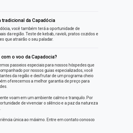
 tradicional da Capadócia
dócia, você também terá a oportunidade de
is da região. Teste de kebab, ravioli, pratos cozidos e
es que atrairão o seu paladar.
a com o voo da Capadocia?
emos passeios especiais para nossos hóspedes que
companhado por nossos guias especializados, você
rtantes da região e desfrutar de um programa cheio
mbém oferecemos a melhor garantia de preço para
ades.
ente voam em um ambiente calmo e tranquilo. Por
ortunidade de vivenciar o silêncio e a paz da natureza
.
eriência única ao máximo. Entre em contato conosco