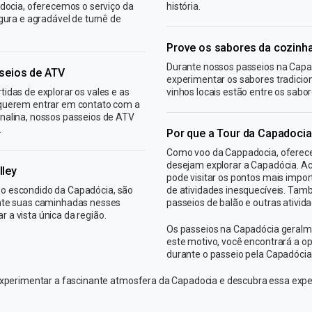
adocia, oferecemos o serviço da
história.
gura e agradável de turnê de
Prove os sabores da cozinha
Durante nossos passeios na Capa
seios de ATV
experimentar os sabores tradiciona
idas de explorar os vales e as
vinhos locais estão entre os sabor
 querem entrar em contato com a
nalina, nossos passeios de ATV
.
Por que a Tour da Capadoci
Como voo da Cappadocia, oferec
desejam explorar a Capadócia. A
lley
pode visitar os pontos mais impo
aíso escondido da Capadócia, são
de atividades inesquecíveis. Ta
ante suas caminhadas nesses
passeios de balão e outras ativid
r a vista única da região.
Os passeios na Capadócia geralm
este motivo, você encontrará a op
durante o passeio pela Capadócia
 experimentar a fascinante atmosfera da Capadocia e descubra essa exp