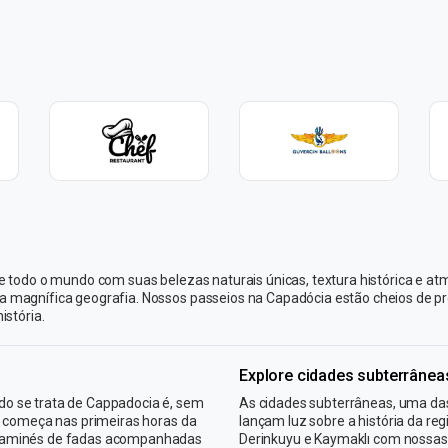
de todo o mundo com suas belezas naturais únicas, textura histórica e a
ta magnífica geografia. Nossos passeios na Capadócia estão cheios de
istória.
Explore cidades subterrânea
o se trata de Cappadocia é, sem
As cidades subterrâneas, uma das
e começa nas primeiras horas da
lançam luz sobre a história da re
chaminés de fadas acompanhadas
Derinkuyu e Kaymaklı com nossas 