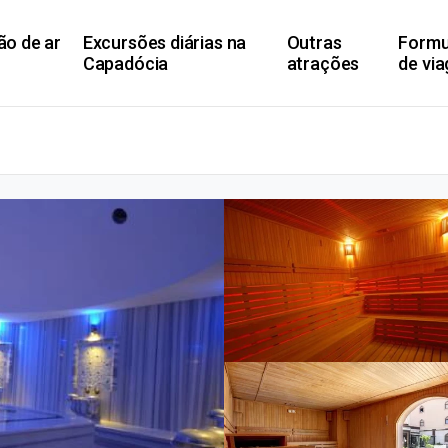
ão de ar
Excursões diárias na
Outras
Formu
Capadócia
atrações
de vi