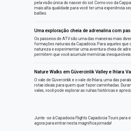
pela visão única do nascer do sol. Como voo da Capp
mais alta qualidade para você ter uma experiência se
balões.
Uma exploração cheia de adrenalina com pas
Os passeios de ATV são uma das maneiras mais divert
formações naturais da Capadócia. Para aqueles que
natureza e experimentar uma aventura cheia de adre
permitem que você acumule memórias inesquecíveis
Nature Walks em Güvercinlik Valley e Ihlara Va
O vale de Güvercinlik e o vale de Ihlara, uma das par
rotas ideais para quem quer fazer caminhadas. Dur
vales, você pode explorar as ruínas históricas e aprecia
Junte -se à Capadocia Flights Capadocia Tours para
agora para entrar nesta magnífica jornada!