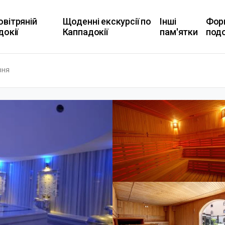
овітряній
Щоденні екскурсії по
Інші
Фор
докії
Каппадокії
пам'ятки
под
зня