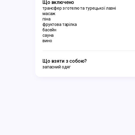
Що включено
трансфер з готелю та турецької лазні
масаж
піна
фруктова тарілка
басейн
сауна
вино
Що взяти з собою?
запасний одяг