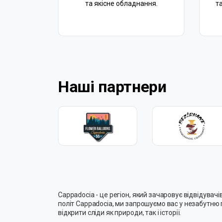
та якісне обладнання.
т
Наші партнери
Cappadocia - це регіон, який зачаровує відвідува
політ Cappadocia, ми запрошуємо вас у незабутню п
відкрити сліди як природи, так і історії.