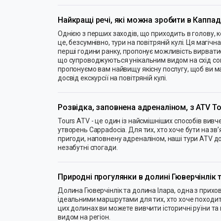
Найкращі речі, які можна зробити в Каппад
Однією з перших заходів, що приходить в голову, 
це, безсумнівно, тури на повітряній кулі. Ця магіч
перші години ранку, пропонує можливість вирват
що супроводжуються унікальним видом на схід сон
пропонуємо вам найвищу якісну послугу, щоб ви 
досвід екскурсії на повітряній кулі.
Розвідка, заповнена адреналіном, з ATV To
Tours ATV - це один із найсмішніших способів вив
утворень Cappadocia. Для тих, хто хоче бути на зв
пригоди, наповнену адреналіном, наші тури ATV 
незабутні спогади.
Природні прогулянки в долині Гюверчінлік 
Долина Гюверчінлік та долина Ілара, одна з прихов
ідеальними маршрутами для тих, хто хоче походити
цих долинах ви можете вивчити історичні руїни т
видом на регіон.