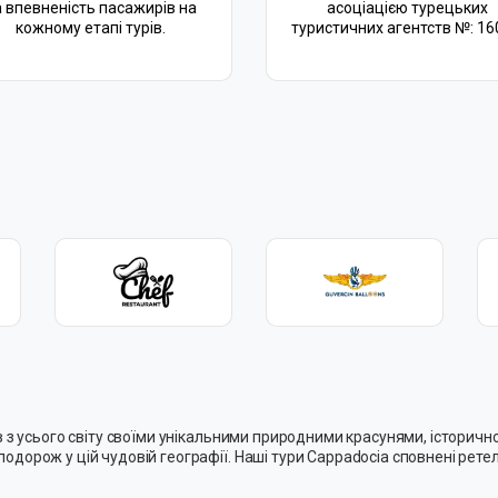
а впевненість пасажирів на
асоціацією турецьких
кожному етапі турів.
туристичних агентств №: 16
чів з усього світу своїми унікальними природними красунями, істор
одорож у цій чудовій географії. Наші тури Cappadocia сповнені рете