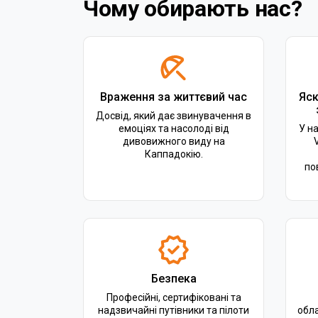
Чому обирають нас?
Враження за життєвий час
Яск
Досвід, який дає звинувачення в
емоціях та насолоді від
У н
дивовижного виду на
Каппадокію.
по
Безпека
Професійні, сертифіковані та
надзвичайні путівники та пілоти
обл