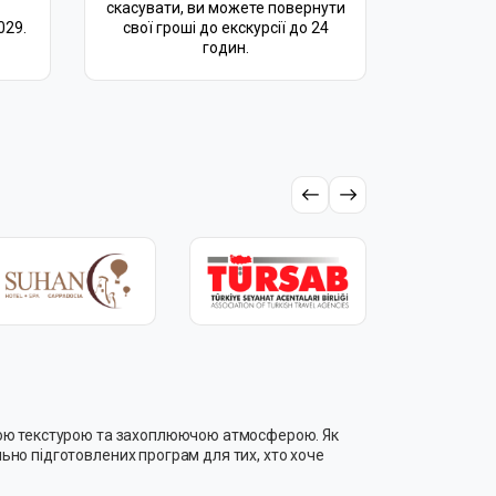
скасувати, ви можете повернути
029.
свої гроші до екскурсії до 24
годин.
ичною текстурою та захоплюючою атмосферою. Як
льно підготовлених програм для тих, хто хоче