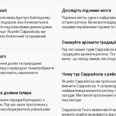
окії
Дослідіть підземні міста
коли мова йде про Каппадокію, -
Підземні міста, одна з найцікав
на подорож, яка починається в
історію регіону. Ви можете відві
ися над казковими димоходами,
нашими керованими турами та сві
ця. Як рейс Cappadocia, ми
мали безпечний та приємний
Смакуйте аромати традицій
Під час наших турів Cappadoci
традиційні аромати регіону. Тес
urs
вина - це серед смаків, які с
чення долин та природних
’язку з природою та випробувати
дозволяють накопичити
Чому тур Cappadocia з рей
Як рейс Cappadocia, ми пропонує
вивчити Cappadocia. У супровод
найважливіші моменти регіону 
та долина Іхлара
заходів. Ми також пропонуємо на
аних парадів Каппадокії, є
інші заходи.
. Під час своїх прогулянок у
а насолоджуватися унікальним
Cappadocia Tours зазвичай літає 
можете знайти можливість відчут