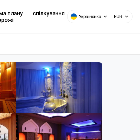
ма плану
спілкування
Українська
EUR
орожі