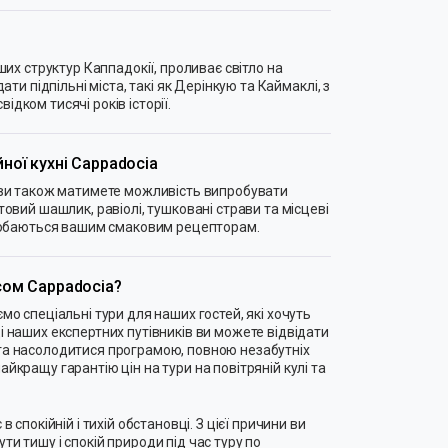
іших структур Каппадокії, проливає світло на
дати підпільні міста, такі як Дерінкую та Каймаклі, з
дком тисячі років історії.
ної кухні Cappadocia
a ви також матимете можливість випробувати
товий шашлик, равіолі, тушковані страви та місцеві
подобаються вашим смаковим рецепторам.
сом Cappadocia?
мо спеціальні тури для наших гостей, які хочуть
і наших експертних путівників ви можете відвідати
та насолодитися програмою, повною незабутніх
йкращу гарантію цін на тури на повітряній кулі та
в спокійній і тихій обстановці. З цієї причини ви
и тишу і спокій природи під час туру по