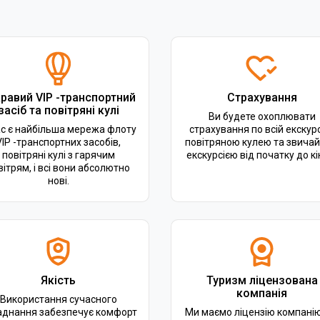
равий VIP -транспортний
Страхування
засіб та повітряні кулі
Ви будете охоплювати
ас є найбільша мережа флоту
страхування по всій екскурс
VIP -транспортних засобів,
повітряною кулею та звича
повітряні кулі з гарячим
екскурсією від початку до кі
вітрям, і всі вони абсолютно
нові.
Якість
Туризм ліцензована
компанія
Використання сучасного
аднання забезпечує комфорт
Ми маємо ліцензію компанію