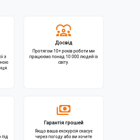
Досвід
Протягом 10+ років роботи ми
ії з
працюємо понад 10 000 людей із
йною
світу.
нця.
Гарантія грошей
Якщо ваша екскурсія скасує
 під
через погоду або ви хочете