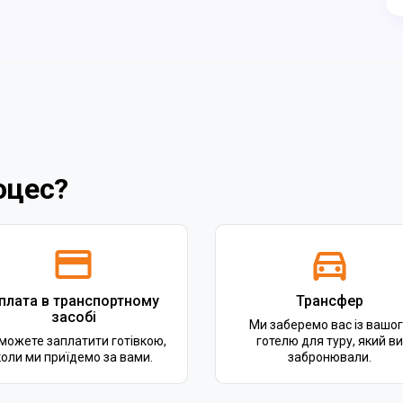
оцес?
плата в транспортному
Трансфер
засобі
Ми заберемо вас із вашо
можете заплатити готівкою,
готелю для туру, який ви
коли ми приїдемо за вами.
забронювали.