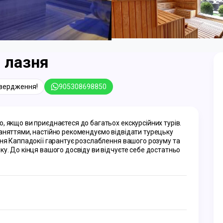
 лазня
твердження!
905308698850
 якщо ви приєднаєтеся до багатьох екскурсійних турів. 
аняттями, настійно рекомендуємо відвідати турецьку 
ня Каппадокії гарантує розслаблення вашого розуму та 
у. До кінця вашого досвіду ви відчуєте себе достатньо 