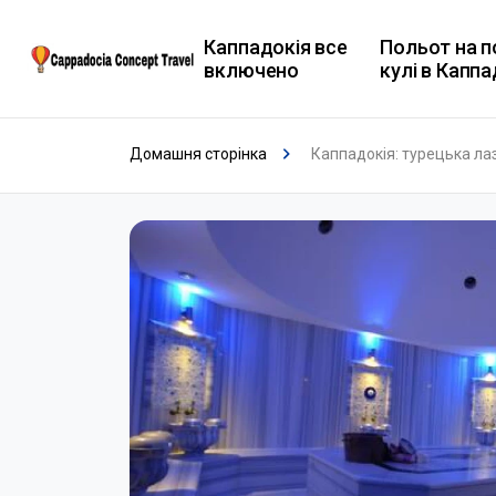
Каппадокія все
Польот на п
включено
кулі в Каппа
Домашня сторінка
Каппадокія: турецька ла