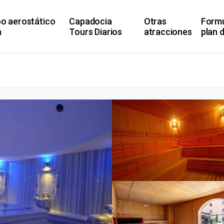
bo aerostático
Capadocia
Otras
Formu
a
Tours Diarios
atracciones
plan d