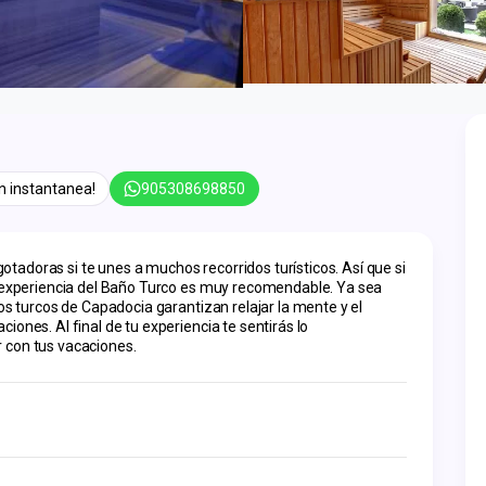
n instantanea!
905308698850
adoras si te unes a muchos recorridos turísticos. Así que si 
a experiencia del Baño Turco es muy recomendable. Ya sea 
os turcos de Capadocia garantizan relajar la mente y el 
ones. Al final de tu experiencia te sentirás lo 
 con tus vacaciones.