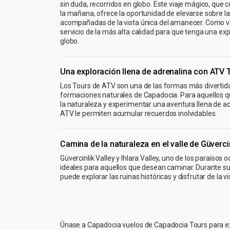
sin duda, recorridos en globo. Este viaje mágico, que
la mañana, ofrece la oportunidad de elevarse sobre 
acompañadas de la vista única del amanecer. Como v
servicio de la más alta calidad para que tenga una ex
globo.
Una exploración llena de adrenalina con ATV 
Los Tours de ATV son una de las formas más divertidas 
formaciones naturales de Capadocia. Para aquellos q
la naturaleza y experimentar una aventura llena de ad
ATV le permiten acumular recuerdos inolvidables.
Camina de la naturaleza en el valle de Güvercinl
Güvercinlik Valley y Ihlara Valley, uno de los paraísos
ideales para aquellos que desean caminar. Durante su
puede explorar las ruinas históricas y disfrutar de la vi
Únase a Capadocia vuelos de Capadocia Tours para ex