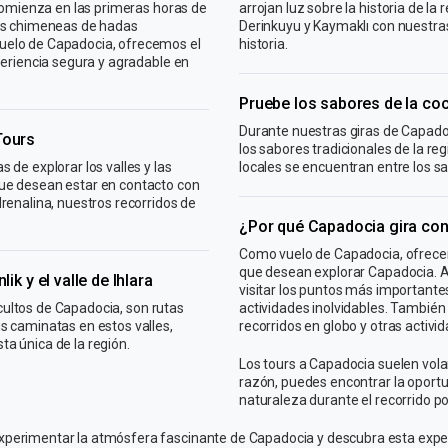
 comienza en las primeras horas de
arrojan luz sobre la historia de l
las chimeneas de hadas
Derinkuyu y Kaymaklı con nuestras
uelo de Capadocia, ofrecemos el
historia.
periencia segura y agradable en
Pruebe los sabores de la coc
Durante nuestras giras de Capado
Tours
los sabores tradicionales de la reg
de explorar los valles y las
locales se encuentran entre los s
ue desean estar en contacto con
renalina, nuestros recorridos de
¿Por qué Capadocia gira con
Como vuelo de Capadocia, ofrecem
que desean explorar Capadocia. 
ik y el valle de Ihlara
visitar los puntos más importantes
 ocultos de Capadocia, son rutas
actividades inolvidables. También
s caminatas en estos valles,
recorridos en globo y otras activi
sta única de la región.
Los tours a Capadocia suelen volar
razón, puedes encontrar la oportun
naturaleza durante el recorrido p
perimentar la atmósfera fascinante de Capadocia y descubra esta exper