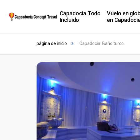
Capadocia Todo
Vuelo en glo
Incluido
en Capadoci
página de inicio
Capadocia: Baño turco