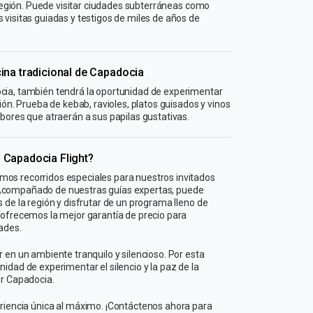
a región. Puede visitar ciudades subterráneas como
 visitas guiadas y testigos de miles de años de
ina tradicional de Capadocia
cia, también tendrá la oportunidad de experimentar
ión. Prueba de kebab, ravioles, platos guisados ​​y vinos
abores que atraerán a sus papilas gustativas.
 Capadocia Flight?
os recorridos especiales para nuestros invitados
Acompañado de nuestras guías expertas, puede
 de la región y disfrutar de un programa lleno de
 ofrecemos la mejor garantía de precio para
dades.
 en un ambiente tranquilo y silencioso. Por esta
idad de experimentar el silencio y la paz de la
or Capadocia.
iencia única al máximo. ¡Contáctenos ahora para