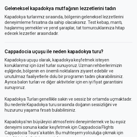
Geleneksel kapadokya mutfağının lezzetlerini tadın
Kapadokya turlarımız sırasında, bölgenin geleneksel lezzetlerini
deneyimleme fırsatına da sahip olacaksınız. Test kebap, mantı,
haşlanmış yemekler ve yerel şaraplar, tat tomurcuklarınıza hitap
edecek lezzetler arasındadır.
Cappadocia uçuşu ile neden kapadokya turu?
Kapadokya uçuşu olarak, kapadokya keşfetmek isteyen
konuklarımız için özel turlar sunuyoruz. Uzman rehberlerimizin
eşliğinde, bölgenin en önemli noktalarını ziyaret edebilir ve
unutulmaz faaliyetlerle dolu bir programın tadını çıkarabilirsiniz.
Ayrıca balon turları ve diğer aktiviteler için en iyi fiyat garantisini
sunuyoruz.
Kapadokya Turları genellikle sakin ve sessiz bir ortamda uçmaktadır.
Bu nedenle Kapadokya turu sırasında doğanın sessizliğini ve
huzurunu yaşama fırsatı bulabilirsiniz.
Kapadokya'nın büyüleyici atmosferini deneyimlemek ve bu eşsiz
deneyimi sonuna kadar keşfetmek için Cappadocia Flights
Cappadocia Tours'a katılın. Bu muhteşem yolculuğa çıkmak için