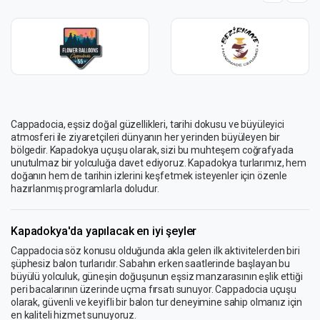
Cappadocia, eşsiz doğal güzellikleri, tarihi dokusu ve büyüleyici
atmosferi ile ziyaretçileri dünyanın her yerinden büyüleyen bir
bölgedir. Kapadokya uçuşu olarak, sizi bu muhteşem coğrafyada
unutulmaz bir yolculuğa davet ediyoruz. Kapadokya turlarımız, hem
doğanın hem de tarihin izlerini keşfetmek isteyenler için özenle
hazırlanmış programlarla doludur.
Kapadokya'da yapılacak en iyi şeyler
Cappadocia söz konusu olduğunda akla gelen ilk aktivitelerden biri
şüphesiz balon turlarıdır. Sabahın erken saatlerinde başlayan bu
büyülü yolculuk, güneşin doğuşunun eşsiz manzarasının eşlik ettiği
peri bacalarının üzerinde uçma fırsatı sunuyor. Cappadocia uçuşu
olarak, güvenli ve keyifli bir balon tur deneyimine sahip olmanız için
en kaliteli hizmet sunuyoruz.