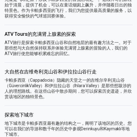
始于清晨，提供了机会，可以在童话烟囱上飙升，并伴随着日出的独
特景色。作为卡帕多西亚的飞行，我们为您提供最高质量的服务，以
获得安全愉快的气球巡回赛体验。
ATV Tours的充满肾上腺素的探索
ATV旅行是探索卡帕多西亚山谷和自然地层的最有趣方法之一。对于
那些想与大自然保持联系并体验充满肾上腺素的冒险的人，我们的
ATV旅行使您能够积累难忘的回忆。
大自然在吉维奇利克山谷和伊拉拉山谷行走
卡帕多西亚（Cappadocia）隐藏的天堂之一的吉维尔辛利克山谷
（GüvercinlikValley）和伊拉拉山谷（Ihlara Valley）是那些想跋涉的
人的理想路线。在这些山谷中散步期间，您可以探索历史遗迹，并欣
赏该地区的独特景色。
探索地下城市
地下城市是卡帕多西亚最有趣的结构之一，阐明了该地区的历史。您
可以在我们的导游和数千年的历史中参观Derinkuyu和Kaymaklı等地
下城市。